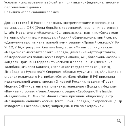
Условия использования веб-сайта и политика конфиденциальности и
персональных данных
Политика использования cookies
Для читателей:
В России признаны экстремистскими и запрещены
организации ФБК (Фонд борьбы с коррупцией, признан иноагентом),
Штабы Навального, «Национал-большевистская партия», «Свидетели
Иеговы», «Армия воли народа», «Русский общенациональный союз»,
«Движение против нелегальной иммиграции», «Правый сектор», УНА-
УНСО, УПА, «Тризуб им. Степана Бандеры», «Мизантропик дивижн»,
«Меджлис крымскотатарского народа», движение «Артподготовка»,
общероссийская политическая партия «Воля», АУЕ, батальоны «Азов» и
«Айдар». Признаны террористическими и запрещены: «Движение
Талибан», «Имарат Кавказ», «Исламское государство» (ИГ, ИГИЛ),
Джебхад-ан-Нусра, «АУМ Синрике», «Братья-мусульмане», «Аль-Каида в
странах исламского Магриба», «Сеть», «Колумбайн». В РФ признана
нежелательной деятельность «Открытой России», издания «Проект
Медиа». СМИ-иноагентами признаны: телеканал «Дождь», «Медуза»,
«Важные истории», «Голос Америки», радио «Свобода», The Insider,
«Медиазона», ОВД-инфо. Иноагентами признаны общество/центр
«Мемориал», «Аналитический Центр Юрия Левады», Сахаровский центр.
Instagram и Facebook (Metа) запрещены в РФ за экстремизм.