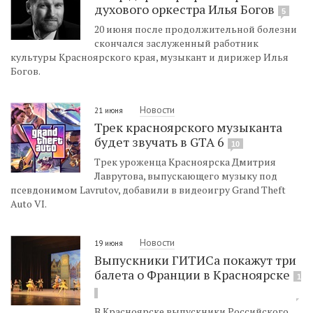
духового оркестра Илья Богов
5
20 июня после продолжительной болезни
скончался заслуженный работник
культуры Красноярского края, музыкант и дирижер Илья
Богов.
Новости
21 июня
Трек красноярского музыканта
будет звучать в GTA 6
10
Трек уроженца Красноярска Дмитрия
Лаврутова, выпускающего музыку под
псевдонимом Lavrutov, добавили в видеоигру Grand Theft
Auto VI.
Новости
19 июня
Выпускники ГИТИСа покажут три
балета о Франции в Красноярске
1
В Красноярске выпускники Российского