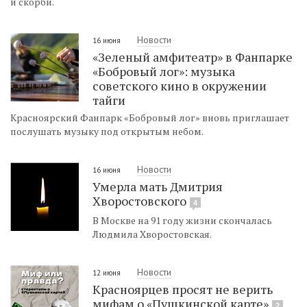
и скорби.
Новости
16 июня
«Зеленый амфитеатр» в Фанпарке
«Бобровый лог»: музыка
советского кино в окружении
тайги
Красноярский Фанпарк «Бобровый лог» вновь приглашает
послушать музыку под открытым небом.
Новости
16 июня
Умерла мать Дмитрия
Хворостовского
4
В Москве на 91 году жизни скончалась
Людмила Хворостовская.
Новости
12 июня
Красноярцев просят не верить
мифам о «Пушкинской карте»
2