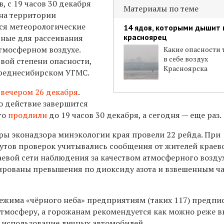
в, с
19 часов 30 декабря
Материалы по теме
на территории
ся метеорологические
14 ядов, которыми дышит
красноярец
тные для рассеивания
тмосферном воздухе.
Какие опасности 
в себе воздух
ой степени опасности,
Красноярска
Среднесибирском УГМС.
 вечером 26 декабря
.
о действие завершится
его
продлили
до 19 часов 30 декабря, а сегодня — еще раз.
оры эконадзора минэкологии края провели 22 рейда. При
тов проверок учитывались сообщения от жителей краев
евой сети наблюдения за качеством атмосферного воздух
ированы превышения по диоксиду азота и взвешенным ч
ежима «чёрного неба» предприятиям (таких 117) предп
атмосферу, а горожанам рекомендуется как можно реже 
ь использование личных автомобилей.