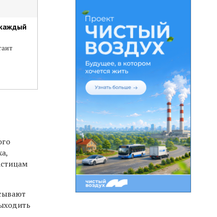
 каждый
таит
ого
а,
астицам
исывают
выходить