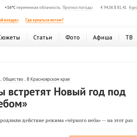
+16°C
переменная облачность
Прогноз погоды
€
94,06
$
81,41
Кур
й воздух»
Где купаться летом?
Сюжеты
Статьи
Фото
Афиша
ТВ
,
,
Общество
В Красноярском крае
ы встретят Новый год под
ебом»
родлили действие режима «чёрного неба» — на этот раз