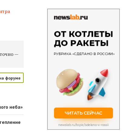
нтра
уточно —
на форуме
ного неба»
отепление