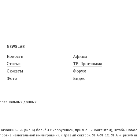
NEWSLAB
Новости
Афиша
Статьи
ТВ-Программа
Сюжеты
Форум
Фото
Видео
персональных данных
низации ФБК (Фонд борьбы с коррупцией, признан иноагентом), Штабы Навал
ротив нелегальной иммиграции», «Правый сектор», УНА-УНСО, УПА, «Тризуб и