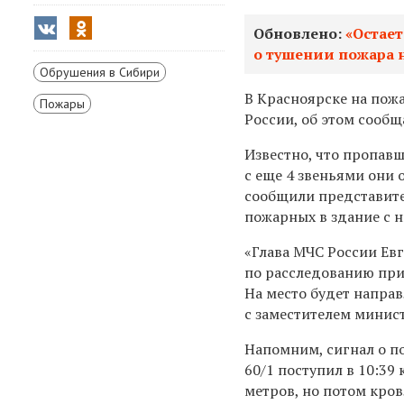
Обновлено:
«Остает
о тушении пожара н
Обрушения в Сибири
В Красноярске на пож
Пожары
России, об этом сооб
Известно, что пропавш
с еще 4 звеньями они
сообщили представите
пожарных в здание с н
«Глава МЧС России Ев
по расследованию при
На место будет направ
с заместителем минис
Напомним, сигнал о по
60/1 поступил в 10:39
метров, но потом кро