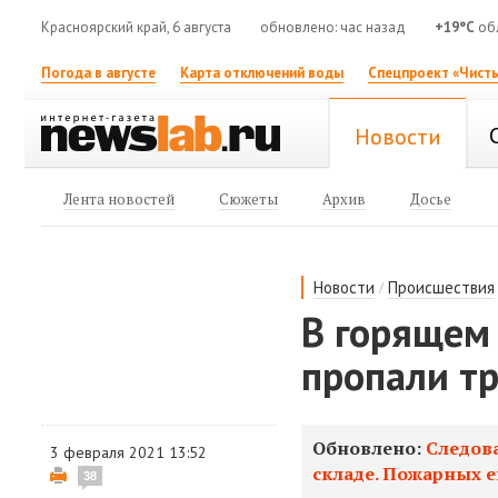
Красноярский край, 6 августа
обновлено: час назад
+19°C
об
Погода в августе
Карта отключений воды
Спецпроект «Чисты
Новости
Лента новостей
Сюжеты
Архив
Досье
/
Новости
Происшествия
В горящем
пропали т
Обновлено:
Следов
3 февраля 2021 13:52
складе. Пожарных 
38