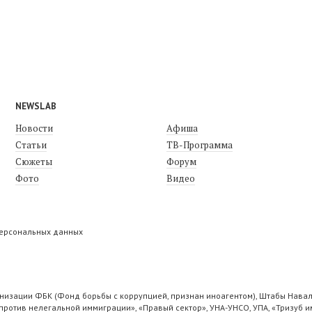
NEWSLAB
Новости
Афиша
Статьи
ТВ-Программа
Сюжеты
Форум
Фото
Видео
персональных данных
низации ФБК (Фонд борьбы с коррупцией, признан иноагентом), Штабы Навал
ротив нелегальной иммиграции», «Правый сектор», УНА-УНСО, УПА, «Тризуб и