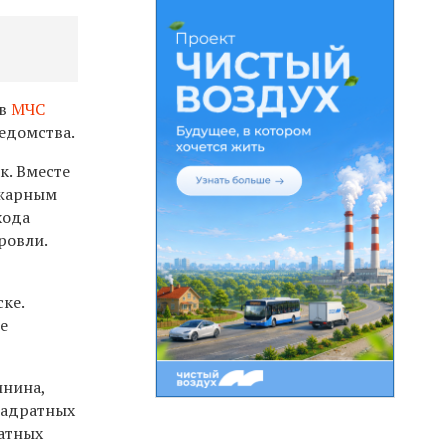
ов
МЧС
едомства.
к. Вместе
ожарным
хода
ровли.
ке.
е
инина,
квадратных
ратных