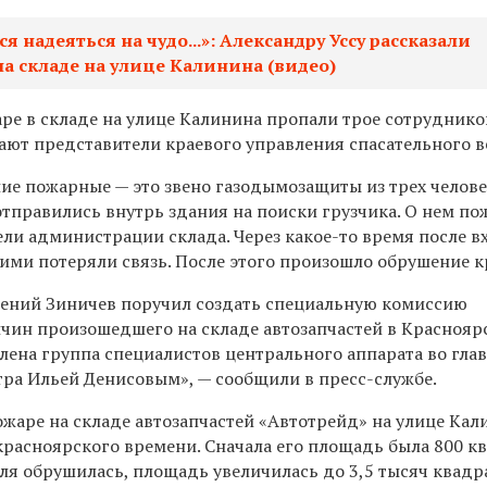
ся надеяться на чудо...»: Александру Уссу рассказали
а складе на улице Калинина (видео)
аре в складе на улице Калинина пропали трое сотрудник
щают представители краевого управления спасательного в
ие пожарные — это звено газодымозащиты из трех челове
 отправились внутрь здания на поиски грузчика. О нем п
ли администрации склада. Через какое-то время после в
ими потеряли связь. После этого произошло обрушение к
гений Зиничев поручил создать специальную комиссию
чин произошедшего на складе автозапчастей в Красноярс
лена группа специалистов центрального аппарата во глав
тра Ильей Денисовым», — сообщили в пресс-службе.
жаре на складе автозапчастей «Автотрейд» на улице Кал
 красноярского времени. Сначала его площадь была 800 
вля обрушилась, площадь увеличилась до 3,5 тысяч квад