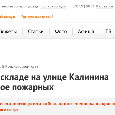
лачно, небольшой дождь
Прогноз погоды
€
93,19
$
80,93
Курс валют
й воздух»
Где купаться летом?
Сюжеты
Статьи
Фото
Афиша
ТВ
,
В Красноярском крае
 складе на улице Калинина
рое пожарных
атели подтвердили гибель одного человека на крас
еще ищут