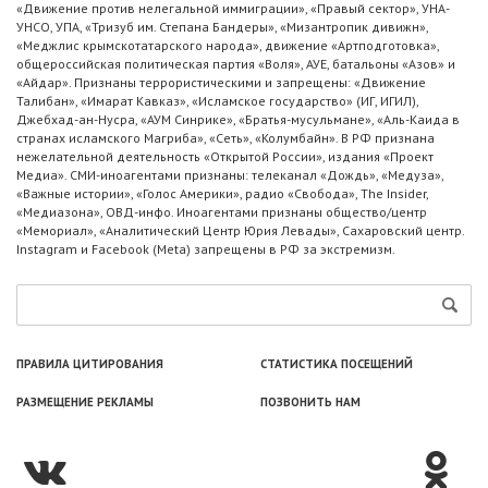
«Движение против нелегальной иммиграции», «Правый сектор», УНА-
УНСО, УПА, «Тризуб им. Степана Бандеры», «Мизантропик дивижн»,
«Меджлис крымскотатарского народа», движение «Артподготовка»,
общероссийская политическая партия «Воля», АУЕ, батальоны «Азов» и
«Айдар». Признаны террористическими и запрещены: «Движение
Талибан», «Имарат Кавказ», «Исламское государство» (ИГ, ИГИЛ),
Джебхад-ан-Нусра, «АУМ Синрике», «Братья-мусульмане», «Аль-Каида в
странах исламского Магриба», «Сеть», «Колумбайн». В РФ признана
нежелательной деятельность «Открытой России», издания «Проект
Медиа». СМИ-иноагентами признаны: телеканал «Дождь», «Медуза»,
«Важные истории», «Голос Америки», радио «Свобода», The Insider,
«Медиазона», ОВД-инфо. Иноагентами признаны общество/центр
«Мемориал», «Аналитический Центр Юрия Левады», Сахаровский центр.
Instagram и Facebook (Metа) запрещены в РФ за экстремизм.
ПРАВИЛА ЦИТИРОВАНИЯ
СТАТИСТИКА ПОСЕЩЕНИЙ
РАЗМЕЩЕНИЕ РЕКЛАМЫ
ПОЗВОНИТЬ НАМ