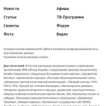
Новости
Афиша
Статьи
ТВ-Программа
Сюжеты
Форум
Фото
Видео
Условия использования веб-сайта и политика конфиденциальности и
персональных данных
Политика использования cookies
Для читателей:
В России признаны экстремистскими и запрещены
организации ФБК (Фонд борьбы с коррупцией, признан иноагентом),
Штабы Навального, «Национал-большевистская партия», «Свидетели
Иеговы», «Армия воли народа», «Русский общенациональный союз»,
«Движение против нелегальной иммиграции», «Правый сектор», УНА-
УНСО, УПА, «Тризуб им. Степана Бандеры», «Мизантропик дивижн»,
«Меджлис крымскотатарского народа», движение «Артподготовка»,
общероссийская политическая партия «Воля», АУЕ, батальоны «Азов» и
«Айдар». Признаны террористическими и запрещены: «Движение
Талибан», «Имарат Кавказ», «Исламское государство» (ИГ, ИГИЛ),
Джебхад-ан-Нусра, «АУМ Синрике», «Братья-мусульмане», «Аль-Каида в