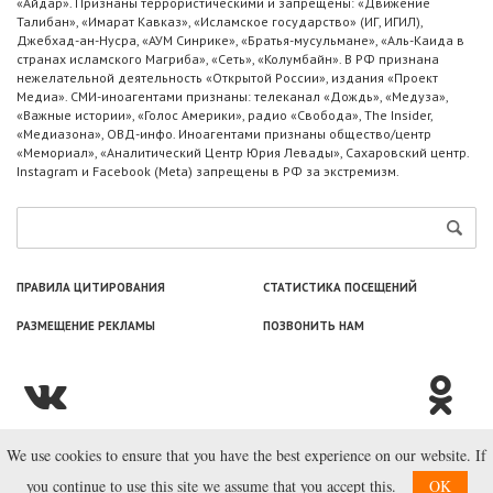
«Айдар». Признаны террористическими и запрещены: «Движение
Талибан», «Имарат Кавказ», «Исламское государство» (ИГ, ИГИЛ),
Джебхад-ан-Нусра, «АУМ Синрике», «Братья-мусульмане», «Аль-Каида в
странах исламского Магриба», «Сеть», «Колумбайн». В РФ признана
нежелательной деятельность «Открытой России», издания «Проект
Медиа». СМИ-иноагентами признаны: телеканал «Дождь», «Медуза»,
«Важные истории», «Голос Америки», радио «Свобода», The Insider,
«Медиазона», ОВД-инфо. Иноагентами признаны общество/центр
«Мемориал», «Аналитический Центр Юрия Левады», Сахаровский центр.
Instagram и Facebook (Metа) запрещены в РФ за экстремизм.
ПРАВИЛА ЦИТИРОВАНИЯ
СТАТИСТИКА ПОСЕЩЕНИЙ
РАЗМЕЩЕНИЕ РЕКЛАМЫ
ПОЗВОНИТЬ НАМ
We use cookies to ensure that you have the best experience on our website. If
© ООО «Лаборатория Новоcтей», 2003—2026.
you continue to use this site we assume that you accept this.
OK