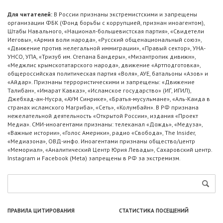
Для читателей:
В России признаны экстремистскими и запрещены
организации ФБК (Фонд борьбы с коррупцией, признан иноагентом),
Штабы Навального, «Национал-большевистская партия», «Свидетели
Иеговы», «Армия воли народа», «Русский общенациональный союз»,
«Движение против нелегальной иммиграции», «Правый сектор», УНА-
УНСО, УПА, «Тризуб им. Степана Бандеры», «Мизантропик дивижн»,
«Меджлис крымскотатарского народа», движение «Артподготовка»,
общероссийская политическая партия «Воля», АУЕ, батальоны «Азов» и
«Айдар». Признаны террористическими и запрещены: «Движение
Талибан», «Имарат Кавказ», «Исламское государство» (ИГ, ИГИЛ),
Джебхад-ан-Нусра, «АУМ Синрике», «Братья-мусульмане», «Аль-Каида в
странах исламского Магриба», «Сеть», «Колумбайн». В РФ признана
нежелательной деятельность «Открытой России», издания «Проект
Медиа». СМИ-иноагентами признаны: телеканал «Дождь», «Медуза»,
«Важные истории», «Голос Америки», радио «Свобода», The Insider,
«Медиазона», ОВД-инфо. Иноагентами признаны общество/центр
«Мемориал», «Аналитический Центр Юрия Левады», Сахаровский центр.
Instagram и Facebook (Metа) запрещены в РФ за экстремизм.
ПРАВИЛА ЦИТИРОВАНИЯ
СТАТИСТИКА ПОСЕЩЕНИЙ