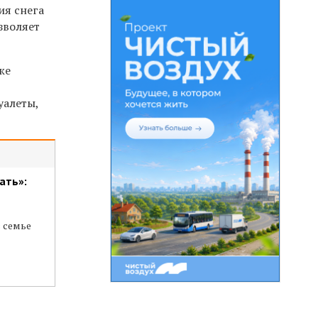
ия снега
зволяет
же
уалеты,
ать»:
в семье