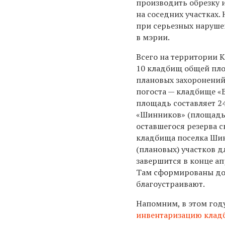
производить обрезку 
на соседних участках.
при серьезных нарушен
в мэрии.
Всего на территории 
10 кладбищ общей пло
плановых захоронений
погоста — кладбище «
площадь составляет 24
«Шинников» (площадь 1
оставшегося резерва 
кладбища поселка Ши
(плановых) участков д
завершится в конце ап
Там сформированы доп
благоустраивают.
Напомним, в этом год
инвентаризацию кла