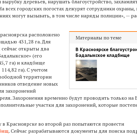
и вырубку деревьев, нарушать благоустройство, захламля
 На всех городских погостах дежурят сотрудники охраны,
иях могут вызывать, в том числе наряды полиции», — ра
Красноярска расположено
Материалы по теме
щадью 431,28 га. Для
 сейчас открыты два
В Красноярске благоустро
Бадалыкское кладбище
Бадалыкское» (его
5,7 га) и кладбище
14,82 га). С учетом
свободной территории
нников отведение новых
ля захоронений
реля. Захоронения временно будут проводить только на 
олнительные участки для захоронений, которые постеп
у в Красноярске во второй раз попытаются провести
дбищ
. Сейчас разрабатываются документы для поиска под