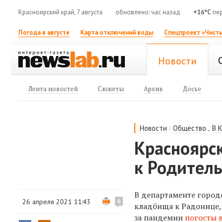
Красноярский край, 7 августа
обновлено: час назад
+16°C
пер
Погода в августе
Карта отключений воды
Спецпроект «Чисты
Новости
Лента новостей
Сюжеты
Архив
Досье
/
,
Новости
Общество
В 
Красноярс
к Родител
В департаменте городс
26 апреля 2021 11:43
0
кладбища к Радонице, 
за пандемии
погосты 