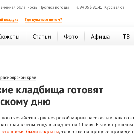
еменная облачность
Прогноз погоды
€
94,06
$
81,41
Курс валют
й воздух»
Где купаться летом?
Сюжеты
Статьи
Фото
Афиша
ТВ
Красноярском крае
кие кладбища готовят
ьскому дню
кого хозяйства красноярской мэрии рассказали, как гот
которая в этом году выпадает на 11 мая. Если в прошлом 
в это время были закрыты
, то в этом на процесс приведе