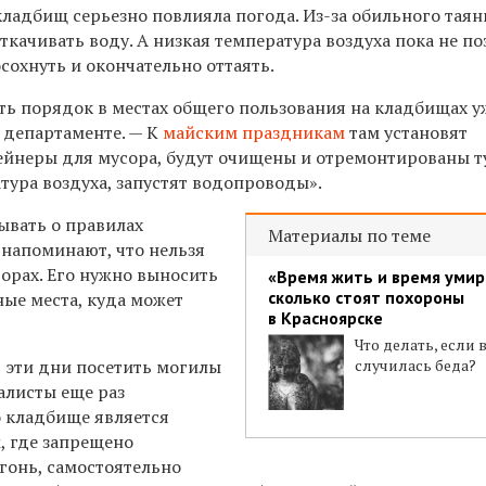
ладбищ серьезно повлияла погода. Из-за обильного таян
качивать воду. А низкая температура воздуха пока не по
сохнуть и окончательно оттаять.
ить порядок
в ме
стах общег
о пользования
​ на кладбищах у
в департаменте. — К
майским праздникам
там установят
йнеры для мусора, будут очищены и отремонтированы т
тура воздуха, запустят водопроводы».
ывать о правилах
Материалы по теме
напоминают, что нельзя
торах. Его нужно выносить
«Время жить и время умир
сколько стоят похороны
ные места, куда может
в Красноярске
Что делать, если 
в эти дни посетить могилы
случилась беда?
алисты еще раз
о кладбище является
 где запрещено
гонь, самостоятельно