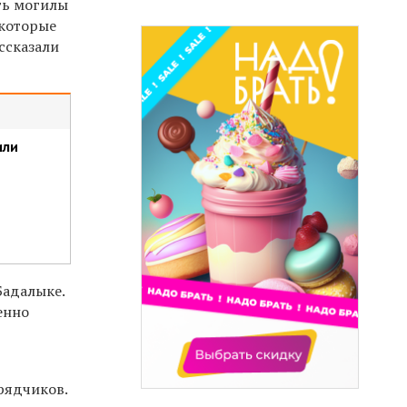
ть могилы
 которые
ссказали
или
Бадалыке.
енно
рядчиков.