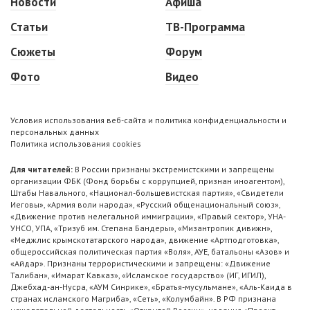
Новости
Афиша
Статьи
ТВ-Программа
Сюжеты
Форум
Фото
Видео
Условия использования веб-сайта и политика конфиденциальности и
персональных данных
Политика использования cookies
Для читателей:
В России признаны экстремистскими и запрещены
организации ФБК (Фонд борьбы с коррупцией, признан иноагентом),
Штабы Навального, «Национал-большевистская партия», «Свидетели
Иеговы», «Армия воли народа», «Русский общенациональный союз»,
«Движение против нелегальной иммиграции», «Правый сектор», УНА-
УНСО, УПА, «Тризуб им. Степана Бандеры», «Мизантропик дивижн»,
«Меджлис крымскотатарского народа», движение «Артподготовка»,
общероссийская политическая партия «Воля», АУЕ, батальоны «Азов» и
«Айдар». Признаны террористическими и запрещены: «Движение
Талибан», «Имарат Кавказ», «Исламское государство» (ИГ, ИГИЛ),
Джебхад-ан-Нусра, «АУМ Синрике», «Братья-мусульмане», «Аль-Каида в
странах исламского Магриба», «Сеть», «Колумбайн». В РФ признана