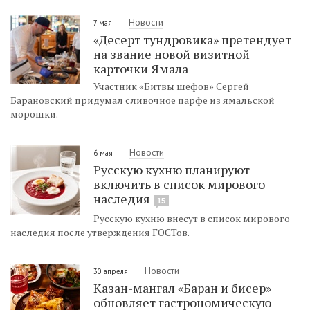
Новости
7 мая
«Десерт тундровика» претендует
на звание новой визитной
карточки Ямала
Участник «Битвы шефов» Сергей
Барановский придумал сливочное парфе из ямальской
морошки.
Новости
6 мая
Русскую кухню планируют
включить в список мирового
наследия
15
Русскую кухню внесут в список мирового
наследия после утверждения ГОСТов.
Новости
30 апреля
Казан-мангал «Баран и бисер»
обновляет гастрономическую