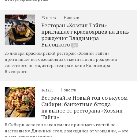
Новости
23 января
Ресторан «Хозяин Тайги»
приглашает красноярцев на день
рождения Владимира
Высоцкого
58
25 января красноярский ресторан «Хозяин Тайги»
приглашает всех желающих отметить день рождения
советского поэта, актера театра и кино Владимира
Высоцкого.
Новости
16.12.25
Встречайте Новый год со вкусом
Сибири: банкетные блюда
на вынос от ресторана «Хозяин
Тайги»
В Сибири испокон веков умели принимать гостей по-
настоящему. Длинный стол, ломящийся от угощений, — это
и есть душа праздника.