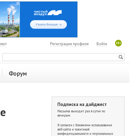
18+
алют
Регистрация профиля
Войти
Форум
Подписка на дайджест
ке
Рассылка выходит раз в сутки по
вечерам.
Я согласен с
Условиями использования
веб-сайта и политикой
конфиденциальности и персональных