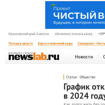
Красноярский край, 6 августа
обновлено: полчаса назад
+19
Погода в августе
Карта отключений воды
Спецпроект «Чисты
Новости
/
Статьи
Общество
График от
в 2024 год
Как долго жить без г