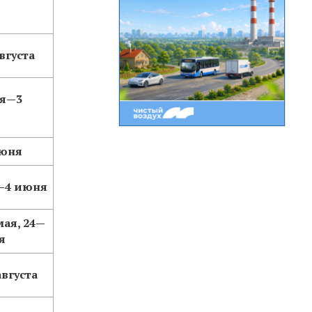
вгуста
ня—3
июня
—4 июня
мая, 24—
я
августа