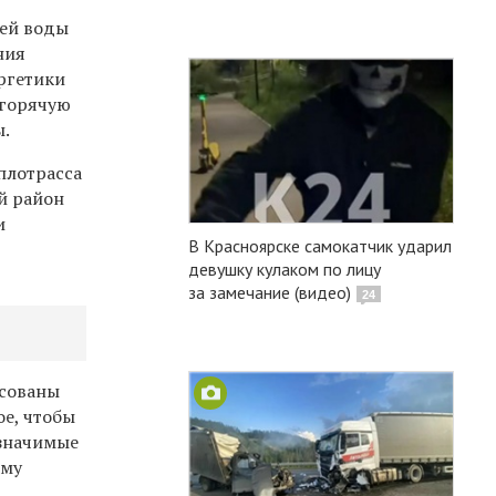
чей воды
ния
ергетики
 горячую
ы.
плотрасса
й район
и
В Красноярске самокатчик ударил
девушку кулаком по лицу
за замечание (видео)
24
асованы
ое, чтобы
 значимые
ому