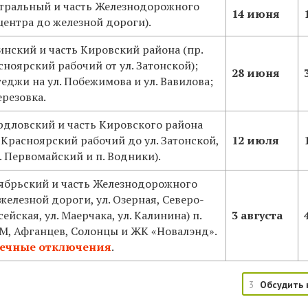
тральный и часть Железнодорожного
14 июня
 центра до железной дороги).
инский и часть Кировский района (пр.
сноярский рабочий от ул. Затонской);
28 июня
теджи на ул. Побежимова и ул. Вавилова;
ерезовка.
рдловский и часть Кировского района
. Красноярский рабочий до ул. Затонской,
12 июля
. Первомайский и п. Водники).
ябрьский и часть Железнодорожного
 железной дороги, ул. Озерная, Северо-
ейская, ул. Маерчака, ул. Калинина) п.
3 августа
М, Афганцев, Солонцы и ЖК «Новалэнд».
ечные отключения
.
3
Обсудить 