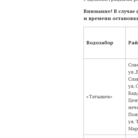
Внимание! В
случае 
и времени остановки
Водозабор
Ра
Сов
ул.
Спа
ул.
Бад
«Татышев»
Цен
нече
Поля
ул. 
Март