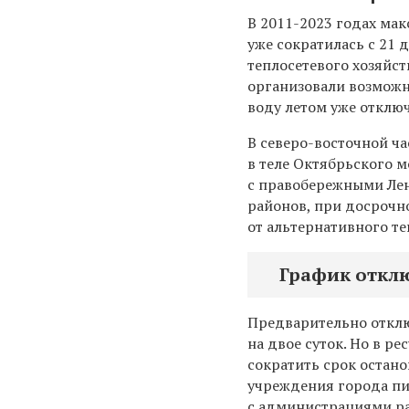
В 2011-2023 годах ма
уже сократилась с 21 
теплосетевого хозяйст
организовали возможн
воду летом уже отключ
В северо-восточной ч
в теле Октябрьского 
с правобережными Лен
районов, при досрочн
от альтернативного т
График откл
Предварительно отклю
на двое суток. Но в р
сократить срок остан
учреждения города пи
с администрациями р