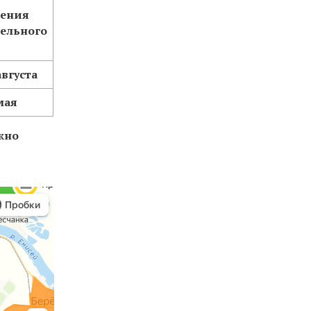
шения
ельного
августа
мая
ожно