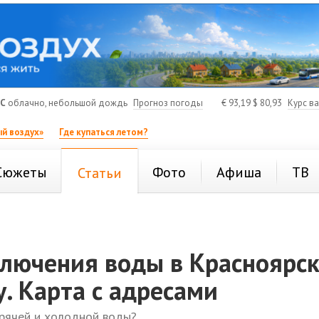
°C
облачно, небольшой дождь
Прогноз погоды
€
93,19
$
80,93
Курс в
й воздух»
Где купаться летом?
Сюжеты
Фото
Афиша
ТВ
Статьи
ключения воды в Красноярс
у. Карта с адресами
орячей и холодной воды?