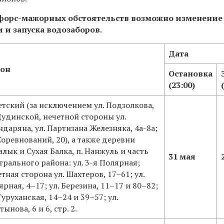
форс-мажорных обстоятельств возможно изменение
 и запуска водозаборов.
Дата
йон
Остановка
(23:00)
етский (за исключением ул. Подзолкова,
 Дудинской, нечетной стороны ул.
ндаряна, ул. Партизана Железняка, 4а-8а;
 Соревнований, 20), а также деревни
алык и Сухая Балка, п. Нанжуль и часть
31 мая
трального района: ул. 3-я Полярная;
тная сторона ул. Шахтеров, 17–61; ул.
рная, 4–17; ул. Березина, 11–17 и 80–82;
Туруханская, 14–24 и 39–57; ул.
ынова, 6 и 6, стр. 2.