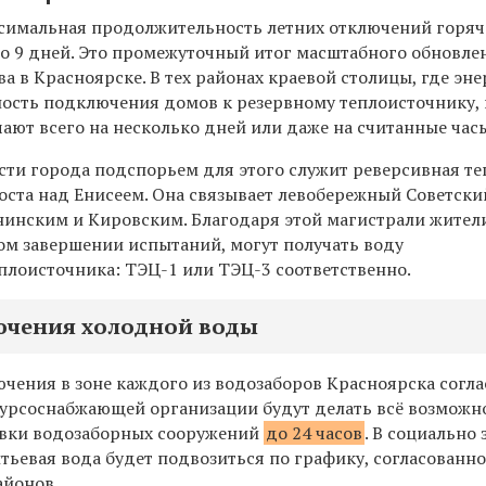
ксимальная продолжительность летних отключений горя
до 9 дней. Это промежуточный итог масштабного обновле
ва в Красноярске. В тех районах краевой столицы, где эн
ость подключения домов к резервному теплоисточнику,
ают всего на несколько дней или даже на считанные час
асти города подспорьем для этого служит реверсивная те
моста над Енисеем. Она связывает левобережный Советски
инским и Кировским. Благодаря этой магистрали жител
ом завершении испытаний, могут получать воду
еплоисточника: ТЭЦ-1 или ТЭЦ-3 соответственно.
ючения холодной воды
чения в зоне каждого из водозаборов Красноярска согл
есурсоснабжающей организации будут делать всё возможн
овки водозаборных сооружений
до 24 часов
. В социально
тьевая вода будет подвозиться по графику, согласованн
айонов.