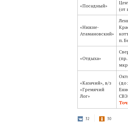
Цен
«Посадный»
(от
Лен
«Нижне-
Кра
Атамановский»
кот
п. Б
Све
«Отдыха»
(пр
мкр
Окт
«Казачий», в/з
(до
«Гремячий
Енис
Лог»
СВЭ
Точ
32
30