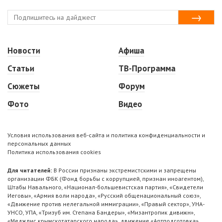
Новости
Афиша
Статьи
ТВ-Программа
Сюжеты
Форум
Фото
Видео
Условия использования веб-сайта и политика конфиденциальности и
персональных данных
Политика использования cookies
Для читателей:
В России признаны экстремистскими и запрещены
организации ФБК (Фонд борьбы с коррупцией, признан иноагентом),
Штабы Навального, «Национал-большевистская партия», «Свидетели
Иеговы», «Армия воли народа», «Русский общенациональный союз»,
«Движение против нелегальной иммиграции», «Правый сектор», УНА-
УНСО, УПА, «Тризуб им. Степана Бандеры», «Мизантропик дивижн»,
«Меджлис крымскотатарского народа», движение «Артподготовка»,