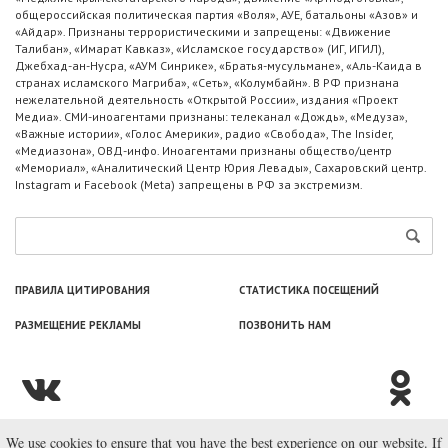
общероссийская политическая партия «Воля», АУЕ, батальоны «Азов» и
«Айдар». Признаны террористическими и запрещены: «Движение
Талибан», «Имарат Кавказ», «Исламское государство» (ИГ, ИГИЛ),
Джебхад-ан-Нусра, «АУМ Синрике», «Братья-мусульмане», «Аль-Каида в
странах исламского Магриба», «Сеть», «Колумбайн». В РФ признана
нежелательной деятельность «Открытой России», издания «Проект
Медиа». СМИ-иноагентами признаны: телеканал «Дождь», «Медуза»,
«Важные истории», «Голос Америки», радио «Свобода», The Insider,
«Медиазона», ОВД-инфо. Иноагентами признаны общество/центр
«Мемориал», «Аналитический Центр Юрия Левады», Сахаровский центр.
Instagram и Facebook (Metа) запрещены в РФ за экстремизм.
ПРАВИЛА ЦИТИРОВАНИЯ
СТАТИСТИКА ПОСЕЩЕНИЙ
РАЗМЕЩЕНИЕ РЕКЛАМЫ
ПОЗВОНИТЬ НАМ
We use cookies to ensure that you have the best experience on our website. If
© ООО «Лаборатория Новоcтей», 2003—2026.