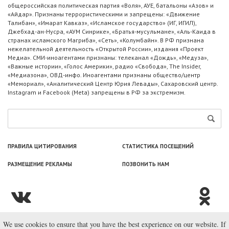
общероссийская политическая партия «Воля», АУЕ, батальоны «Азов» и
«Айдар». Признаны террористическими и запрещены: «Движение
Талибан», «Имарат Кавказ», «Исламское государство» (ИГ, ИГИЛ),
Джебхад-ан-Нусра, «АУМ Синрике», «Братья-мусульмане», «Аль-Каида в
странах исламского Магриба», «Сеть», «Колумбайн». В РФ признана
нежелательной деятельность «Открытой России», издания «Проект
Медиа». СМИ-иноагентами признаны: телеканал «Дождь», «Медуза»,
«Важные истории», «Голос Америки», радио «Свобода», The Insider,
«Медиазона», ОВД-инфо. Иноагентами признаны общество/центр
«Мемориал», «Аналитический Центр Юрия Левады», Сахаровский центр.
Instagram и Facebook (Metа) запрещены в РФ за экстремизм.
ПРАВИЛА ЦИТИРОВАНИЯ
СТАТИСТИКА ПОСЕЩЕНИЙ
РАЗМЕЩЕНИЕ РЕКЛАМЫ
ПОЗВОНИТЬ НАМ
We use cookies to ensure that you have the best experience on our website. If
© ООО «Лаборатория Новоcтей», 2003—2026.