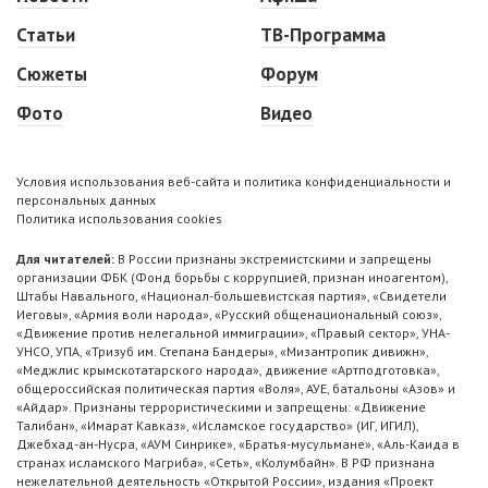
Статьи
ТВ-Программа
Сюжеты
Форум
Фото
Видео
Условия использования веб-сайта и политика конфиденциальности и
персональных данных
Политика использования cookies
Для читателей:
В России признаны экстремистскими и запрещены
организации ФБК (Фонд борьбы с коррупцией, признан иноагентом),
Штабы Навального, «Национал-большевистская партия», «Свидетели
Иеговы», «Армия воли народа», «Русский общенациональный союз»,
«Движение против нелегальной иммиграции», «Правый сектор», УНА-
УНСО, УПА, «Тризуб им. Степана Бандеры», «Мизантропик дивижн»,
«Меджлис крымскотатарского народа», движение «Артподготовка»,
общероссийская политическая партия «Воля», АУЕ, батальоны «Азов» и
«Айдар». Признаны террористическими и запрещены: «Движение
Талибан», «Имарат Кавказ», «Исламское государство» (ИГ, ИГИЛ),
Джебхад-ан-Нусра, «АУМ Синрике», «Братья-мусульмане», «Аль-Каида в
странах исламского Магриба», «Сеть», «Колумбайн». В РФ признана
нежелательной деятельность «Открытой России», издания «Проект