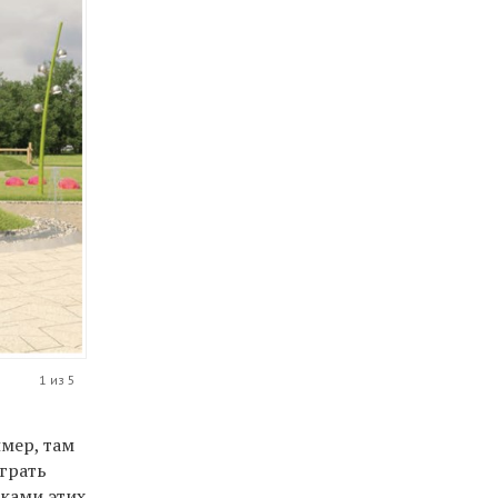
1 из 5
мер, там
играть
рками этих