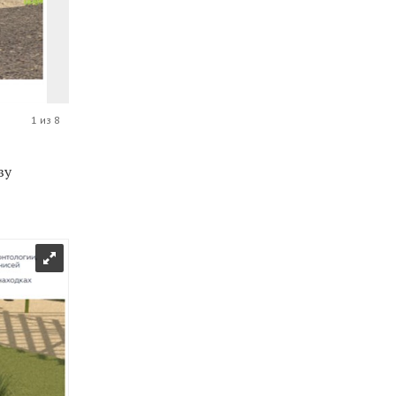
1 из 8
ву