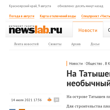
Красноярский край, 9 августа
обновлено: десять минут назад
Погода в августе
Карта отключений воды
Спецпроект «Чисты
Новости
Лента новостей
Сюжеты
Архив
Досье
/
,
Новости
Общество
В 
На Татышев
необычный
На острове Татышев п
14 июля 2021 17:36
38
Для строительства пло