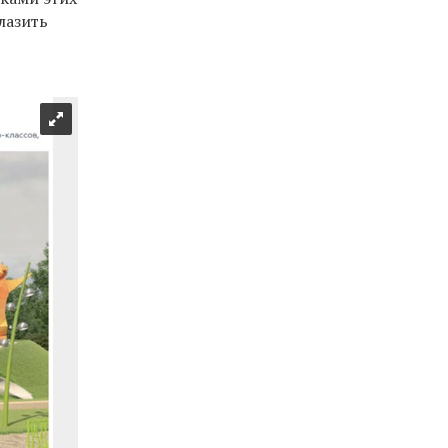
лазить