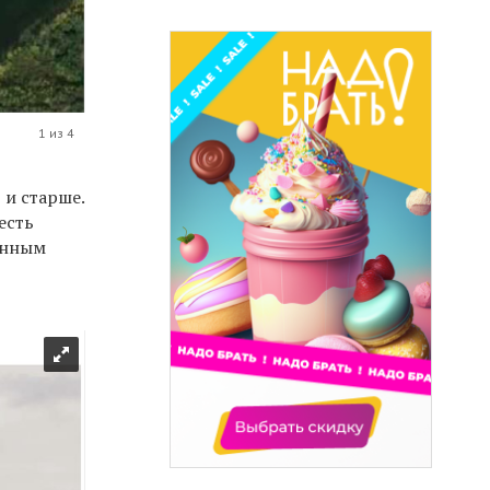
1 из 4
 и старше.
есть
енным