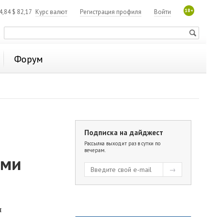
18+
4,84
$
82,17
Курс валют
Регистрация профиля
Войти
Форум
Подписка на дайджест
Рассылка выходит раз в сутки по
вечерам.
ами
я