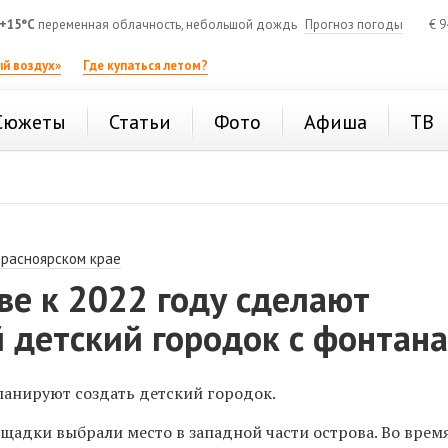
+15°C
переменная облачность, небольшой дождь
Прогноз погоды
€
9
й воздух»
Где купаться летом?
Сюжеты
Статьи
Фото
Афиша
ТВ
Красноярском крае
е к 2022 году сделают
 детский городок с фонтан
ланируют создать детский городок.
щадки выбрали место в западной части острова. Во врем