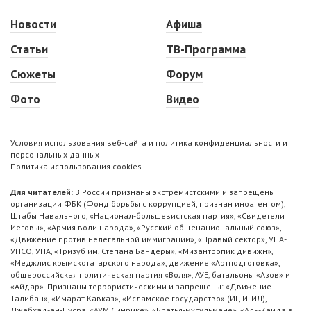
Новости
Афиша
Статьи
ТВ-Программа
Сюжеты
Форум
Фото
Видео
Условия использования веб-сайта и политика конфиденциальности и
персональных данных
Политика использования cookies
Для читателей:
В России признаны экстремистскими и запрещены
организации ФБК (Фонд борьбы с коррупцией, признан иноагентом),
Штабы Навального, «Национал-большевистская партия», «Свидетели
Иеговы», «Армия воли народа», «Русский общенациональный союз»,
«Движение против нелегальной иммиграции», «Правый сектор», УНА-
УНСО, УПА, «Тризуб им. Степана Бандеры», «Мизантропик дивижн»,
«Меджлис крымскотатарского народа», движение «Артподготовка»,
общероссийская политическая партия «Воля», АУЕ, батальоны «Азов» и
«Айдар». Признаны террористическими и запрещены: «Движение
Талибан», «Имарат Кавказ», «Исламское государство» (ИГ, ИГИЛ),
Джебхад-ан-Нусра, «АУМ Синрике», «Братья-мусульмане», «Аль-Каида в