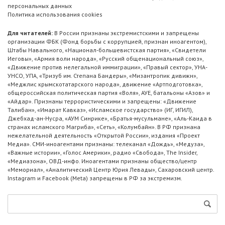
персональных данных
Политика использования cookies
Для читателей:
В России признаны экстремистскими и запрещены
организации ФБК (Фонд борьбы с коррупцией, признан иноагентом),
Штабы Навального, «Национал-большевистская партия», «Свидетели
Иеговы», «Армия воли народа», «Русский общенациональный союз»,
«Движение против нелегальной иммиграции», «Правый сектор», УНА-
УНСО, УПА, «Тризуб им. Степана Бандеры», «Мизантропик дивижн»,
«Меджлис крымскотатарского народа», движение «Артподготовка»,
общероссийская политическая партия «Воля», АУЕ, батальоны «Азов» и
«Айдар». Признаны террористическими и запрещены: «Движение
Талибан», «Имарат Кавказ», «Исламское государство» (ИГ, ИГИЛ),
Джебхад-ан-Нусра, «АУМ Синрике», «Братья-мусульмане», «Аль-Каида в
странах исламского Магриба», «Сеть», «Колумбайн». В РФ признана
нежелательной деятельность «Открытой России», издания «Проект
Медиа». СМИ-иноагентами признаны: телеканал «Дождь», «Медуза»,
«Важные истории», «Голос Америки», радио «Свобода», The Insider,
«Медиазона», ОВД-инфо. Иноагентами признаны общество/центр
«Мемориал», «Аналитический Центр Юрия Левады», Сахаровский центр.
Instagram и Facebook (Metа) запрещены в РФ за экстремизм.