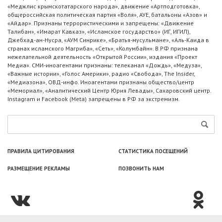
«Меджлис крымскотатарского народа», движение «Артподготовка»,
общероссийская политическая партия «Воля», АУЕ, батальоны «Азов» и
«Айдар». Признаны террористическими и запрещены: «Движение
Талибан», «Имарат Кавказ», «Исламское государство» (ИГ, ИГИЛ),
Джебхад-ан-Нусра, «АУМ Синрике», «Братья-мусульмане», «Аль-Каида в
странах исламского Магриба», «Сеть», «Колумбайн». В РФ признана
нежелательной деятельность «Открытой России», издания «Проект
Медиа». СМИ-иноагентами признаны: телеканал «Дождь», «Медуза»,
«Важные истории», «Голос Америки», радио «Свобода», The Insider,
«Медиазона», ОВД-инфо. Иноагентами признаны общество/центр
«Мемориал», «Аналитический Центр Юрия Левады», Сахаровский центр.
Instagram и Facebook (Metа) запрещены в РФ за экстремизм.
ПРАВИЛА ЦИТИРОВАНИЯ
СТАТИСТИКА ПОСЕЩЕНИЙ
РАЗМЕЩЕНИЕ РЕКЛАМЫ
ПОЗВОНИТЬ НАМ