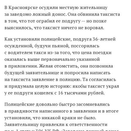
В Красноярске осудили местную жительницу
за заведомо ложный донос. Она обвинила таксиста
в том, что тот ограбил ее подругу — но позже
выяснилось, что таксист ничего не воровал.
Как установили полицейские, подруга 36-летней
осужденной, будучи пьяной, поссорилась
с водителем такси из-за того, что цена поездки
оказалась выше первоначально указанной
в приложении. Желая отомстить, она позвонила
будущей заявительнице и попросила написать
на таксиста заявление в полицию. Та согласилась
и придумала целую историю: якобы таксист украл
у ее подруги кошелек с 16 тысячами рублей.
Полицейские довольно быстро засомневались
в правдивости написанного в заявлении и в итоге
установили, что никакой кражи не было.
Заявительницу привлекли к ответственности
по
ч. 1 статьи 306 УК РФ «Заведомо ложный донос