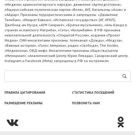
«Меджлис крымскотатарского народа», движение «Артподготовка»,
общероссийская политическая партия «Воля», АУЕ, батальоны «Азов» и
«Айдар». Признаны террористическими и запрещены: «Движение
Талибан», «Имарат Кавказ», «Исламское государство» (ИГ, ИГИЛ),
Джебхад-ан-Нусра, «АУМ Синрике», «Братья-мусульмане», «Аль-Каида в
странах исламского Магриба», «Сеть», «Колумбайн». В РФ признана
нежелательной деятельность «Открытой России», издания «Проект
Медиа». СМИ-иноагентами признаны: телеканал «Дождь», «Медуза»,
«Важные истории», «Голос Америки», радио «Свобода», The Insider,
«Медиазона», ОВД-инфо. Иноагентами признаны общество/центр
«Мемориал», «Аналитический Центр Юрия Левады», Сахаровский центр.
Instagram и Facebook (Metа) запрещены в РФ за экстремизм.
ПРАВИЛА ЦИТИРОВАНИЯ
СТАТИСТИКА ПОСЕЩЕНИЙ
РАЗМЕЩЕНИЕ РЕКЛАМЫ
ПОЗВОНИТЬ НАМ