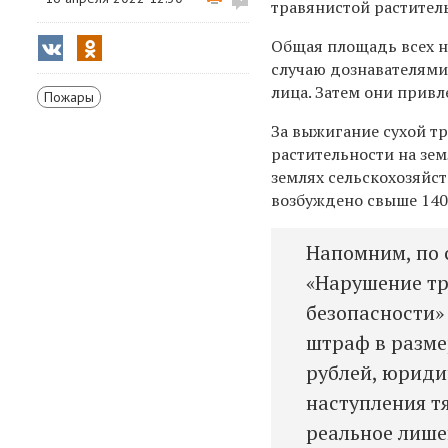
травянистой раститель
Общая площадь всех н
случаю дознавателями
лица. Затем они привл
Пожары
За выжигание сухой т
растительности на зем
землях сельскохозяйс
возбуждено свыше 140
Напомним, по 
«Нарушение т
безопасности»
штраф в размер
рублей, юриди
наступления т
реальное лише