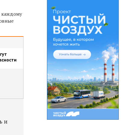
о каждому
новные
гут
асности
ь и