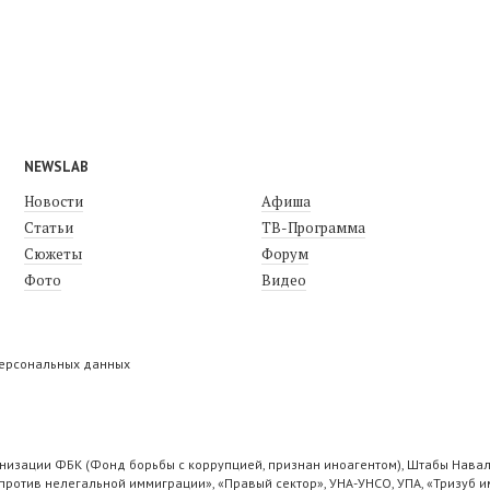
NEWSLAB
Новости
Афиша
Статьи
ТВ-Программа
Сюжеты
Форум
Фото
Видео
персональных данных
низации ФБК (Фонд борьбы с коррупцией, признан иноагентом), Штабы Навал
ротив нелегальной иммиграции», «Правый сектор», УНА-УНСО, УПА, «Тризуб и