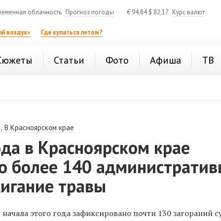
ременная облачность
Прогноз погоды
€
94,84
$
82,17
Курс валют
й воздух»
Где купаться летом?
Сюжеты
Статьи
Фото
Афиша
ТВ
,
В Красноярском крае
ода в Красноярском крае
о более 140 администрати
жигание травы
 начала этого года зафиксировано почти 130 загораний с