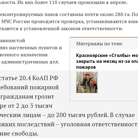
ности. Их них более 110 случаев произошли в апреле.
еконтролируемых палов составила почти около 280 га. П
 МЧС России проводится проверка, устанавливаются ви
екаются к установленной законом ответственности.
равянистой
Материалы по теме
лях населенных пунктов и
твенного назначения
Красноярские «Столбы» мо
закрыть на месяц из-за оп
 административных дел.
пожаров
статье 20.4 КоАП РФ
ребований пожарной
 гражданам грозит
е от 2 до 3 тысяч
ческим лицам – до 200 тысяч рублей. В случае
яжких последствий – уголовная ответственност
ние свободы.