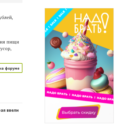
ублей,
ния пищи
усор,
на форуме
рая ввели