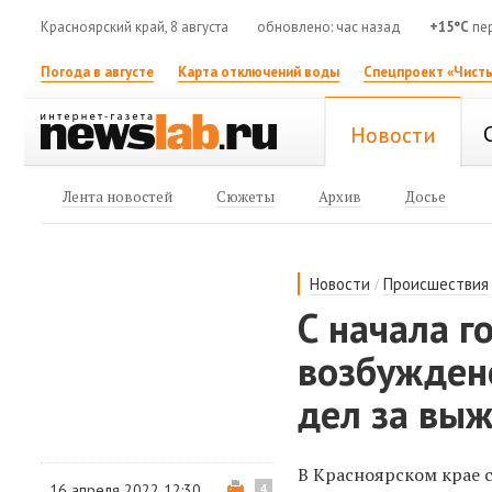
Красноярский край, 8 августа
обновлено: час назад
+15°C
пе
Погода в августе
Карта отключений воды
Спецпроект «Чисты
Новости
Лента новостей
Сюжеты
Архив
Досье
/
Новости
Происшествия
С начала г
возбужден
дел за вы
В Красноярском крае с
16 апреля 2022 12:30
4