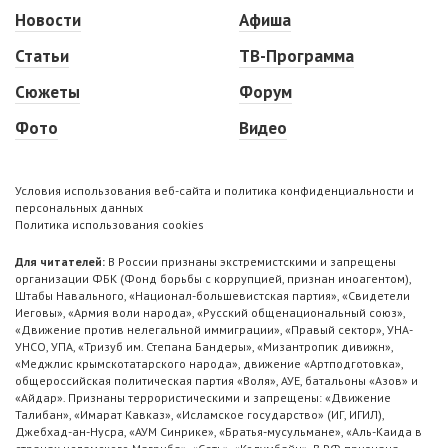
Новости
Афиша
Статьи
ТВ-Программа
Сюжеты
Форум
Фото
Видео
Условия использования веб-сайта и политика конфиденциальности и
персональных данных
Политика использования cookies
Для читателей:
В России признаны экстремистскими и запрещены
организации ФБК (Фонд борьбы с коррупцией, признан иноагентом),
Штабы Навального, «Национал-большевистская партия», «Свидетели
Иеговы», «Армия воли народа», «Русский общенациональный союз»,
«Движение против нелегальной иммиграции», «Правый сектор», УНА-
УНСО, УПА, «Тризуб им. Степана Бандеры», «Мизантропик дивижн»,
«Меджлис крымскотатарского народа», движение «Артподготовка»,
общероссийская политическая партия «Воля», АУЕ, батальоны «Азов» и
«Айдар». Признаны террористическими и запрещены: «Движение
Талибан», «Имарат Кавказ», «Исламское государство» (ИГ, ИГИЛ),
Джебхад-ан-Нусра, «АУМ Синрике», «Братья-мусульмане», «Аль-Каида в