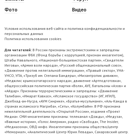
Фото
Видео
Условия использования веб-сайта и политика конфиденциальности и
персональных данных
Политика использования cookies
Для читателей:
В России признаны экстремистскими и запрещены
организации ФБК (Фонд борьбы с коррупцией, признан иноагентом),
Штабы Навального, «Национал-большевистская партия», «Свидетели
Иеговы», «Армия воли народа», «Русский общенациональный союз»,
«Движение против нелегальной иммиграции», «Правый сектор», УНА-
УНСО, УПА, «Тризуб им. Степана Бандеры», «Мизантропик дивижн»,
«Меджлис крымскотатарского народа», движение «Артподготовка»,
общероссийская политическая партия «Воля», АУЕ, батальоны «Азов» и
«Айдар». Признаны террористическими и запрещены: «Движение
Талибан», «Имарат Кавказ», «Исламское государство» (ИГ, ИГИЛ),
Джебхад-ан-Нусра, «АУМ Синрике», «Братья-мусульмане», «Аль-Каида в
странах исламского Магриба», «Сеть», «Колумбайн». В РФ признана
нежелательной деятельность «Открытой России», издания «Проект
Медиа». СМИ-иноагентами признаны: телеканал «Дождь», «Медуза»,
«Важные истории», «Голос Америки», радио «Свобода», The Insider,
«Медиазона», ОВД-инфо. Иноагентами признаны общество/центр
«Мемориал», «Аналитический Центр Юрия Левады», Сахаровский центр.