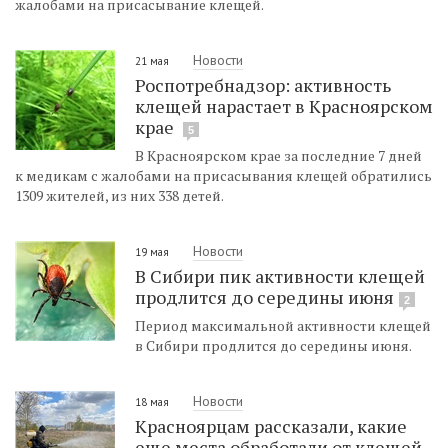
жалобами на присасывание клещей.
Новости
21 мая
Роспотребнадзор: активность
клещей нарастает в Красноярском
крае
5
В Красноярском крае за последние 7 дней
к медикам с жалобами на присасывания клещей обратились
1309 жителей, из них 338 детей.
Новости
19 мая
В Сибири пик активности клещей
продлится до середины июня
2
Период максимальной активности клещей
в Сибири продлится до середины июня.
Новости
18 мая
Красноярцам рассказали, какие
еще места обработали от клещей