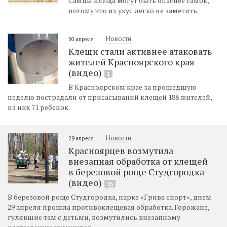
Самцы клеща могут быть опаснее самок,
потому что их укус легко не заметить.
Новости
30 апреля
Клещи стали активнее атаковать
жителей Красноярского края
(видео)
1
В Красноярском крае за прошедшую
неделю пострадали от присасываний клещей 188 жителей,
из них 71 ребенок.
Новости
29 апреля
Красноярцев возмутила
внезапная обработка от клещей
в березовой роще Студгородка
(видео)
35
В березовой роще Студгородка, парке «Грива спорт», днем
29 апреля прошла противоклещевая обработка. Горожане,
гулявшие там с детьми, возмутились внезапному