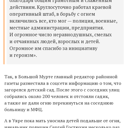
благодаря общим грамотным и слаженным
действиям. Круглосуточно работал краевой
оперативный штаб, в борьбу с огнем
включились все, кто мог — полиция, военные,
местные администрации, предприятия.
И огромное число неравнодушных, смелых
и отчаянных людей, взрослых и детей.
Огромное им спасибо за инициативу
и героизм».
Так, в Большой Мурте главный редактор районной
газеты разместила в соцсети информацию о том, что
загорелся детский сад. После этого с соседних улиц
собрались около 200 человек и отстояли садик,
а также не дали огню перекинуться на соседнюю
больницу и МФЦ.
А в Уяре пока мать уносила детей подальше от огня,
начальник полиции Сергей Гостюхин несколько раз