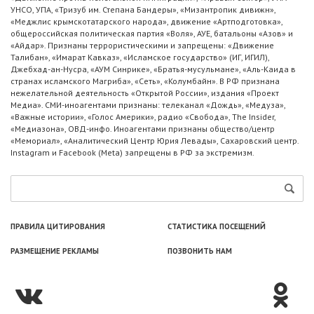
УНСО, УПА, «Тризуб им. Степана Бандеры», «Мизантропик дивижн»,
«Меджлис крымскотатарского народа», движение «Артподготовка»,
общероссийская политическая партия «Воля», АУЕ, батальоны «Азов» и
«Айдар». Признаны террористическими и запрещены: «Движение
Талибан», «Имарат Кавказ», «Исламское государство» (ИГ, ИГИЛ),
Джебхад-ан-Нусра, «АУМ Синрике», «Братья-мусульмане», «Аль-Каида в
странах исламского Магриба», «Сеть», «Колумбайн». В РФ признана
нежелательной деятельность «Открытой России», издания «Проект
Медиа». СМИ-иноагентами признаны: телеканал «Дождь», «Медуза»,
«Важные истории», «Голос Америки», радио «Свобода», The Insider,
«Медиазона», ОВД-инфо. Иноагентами признаны общество/центр
«Мемориал», «Аналитический Центр Юрия Левады», Сахаровский центр.
Instagram и Facebook (Metа) запрещены в РФ за экстремизм.
ПРАВИЛА ЦИТИРОВАНИЯ
СТАТИСТИКА ПОСЕЩЕНИЙ
РАЗМЕЩЕНИЕ РЕКЛАМЫ
ПОЗВОНИТЬ НАМ