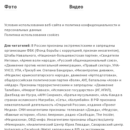
Фото
Видео
Условия использования веб-сайта и политика конфиденциальности и
персональных данных
Политика использования cookies
Для читателей:
В России признаны экстремистскими и запрещены
организации ФБК (Фонд борьбы с коррупцией, признан иноагентом),
Штабы Навального, «Национал-большевистская партия», «Свидетели
Иеговы», «Армия воли народа», «Русский общенациональный союз»,
«Движение против нелегальной иммиграции», «Правый сектор», УНА-
УНСО, УПА, «Тризуб им. Степана Бандеры», «Мизантропик дивижн»,
«Меджлис крымскотатарского народа», движение «Артподготовка»,
общероссийская политическая партия «Воля», АУЕ, батальоны «Азов» и
«Айдар». Признаны террористическими и запрещены: «Движение
Талибан», «Имарат Кавказ», «Исламское государство» (ИГ, ИГИЛ),
Джебхад-ан-Нусра, «АУМ Синрике», «Братья-мусульмане», «Аль-Каида в
странах исламского Магриба», «Сеть», «Колумбайн». В РФ признана
нежелательной деятельность «Открытой России», издания «Проект
Медиа». СМИ-иноагентами признаны: телеканал «Дождь», «Медуза»,
«Важные истории», «Голос Америки», радио «Свобода», The Insider,
«Медиазона», ОВД-инфо. Иноагентами признаны общество/центр
«Мемориал», «Аналитический Центр Юрия Левады», Сахаровский центр.
Instagram и Facebook (Metа) запрещены в РФ за экстремизм.