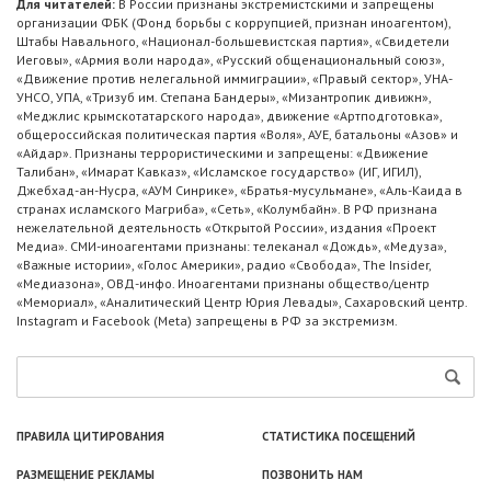
Для читателей:
В России признаны экстремистскими и запрещены
организации ФБК (Фонд борьбы с коррупцией, признан иноагентом),
Штабы Навального, «Национал-большевистская партия», «Свидетели
Иеговы», «Армия воли народа», «Русский общенациональный союз»,
«Движение против нелегальной иммиграции», «Правый сектор», УНА-
УНСО, УПА, «Тризуб им. Степана Бандеры», «Мизантропик дивижн»,
«Меджлис крымскотатарского народа», движение «Артподготовка»,
общероссийская политическая партия «Воля», АУЕ, батальоны «Азов» и
«Айдар». Признаны террористическими и запрещены: «Движение
Талибан», «Имарат Кавказ», «Исламское государство» (ИГ, ИГИЛ),
Джебхад-ан-Нусра, «АУМ Синрике», «Братья-мусульмане», «Аль-Каида в
странах исламского Магриба», «Сеть», «Колумбайн». В РФ признана
нежелательной деятельность «Открытой России», издания «Проект
Медиа». СМИ-иноагентами признаны: телеканал «Дождь», «Медуза»,
«Важные истории», «Голос Америки», радио «Свобода», The Insider,
«Медиазона», ОВД-инфо. Иноагентами признаны общество/центр
«Мемориал», «Аналитический Центр Юрия Левады», Сахаровский центр.
Instagram и Facebook (Metа) запрещены в РФ за экстремизм.
ПРАВИЛА ЦИТИРОВАНИЯ
СТАТИСТИКА ПОСЕЩЕНИЙ
РАЗМЕЩЕНИЕ РЕКЛАМЫ
ПОЗВОНИТЬ НАМ