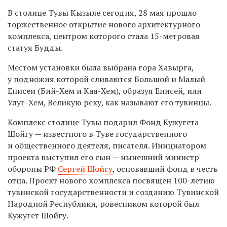
В столице Тувы Кызыле сегодня, 28 мая прошло
торжественное открытие нового архитектурного
комплекса, центром которого стала 15-метровая
статуя Будды.
Местом установки была выбрана гора Хавырга,
у подножия которой сливаются Большой и Малый
Енисеи (Бий-Хем и Каа-Хем), образуя Енисей, или
Улуг-Хем, Великую реку, как называют его тувинцы.
Комплекс столице Тувы подарил Фонд Кужугета
Шойгу — известного в Туве государственного
и общественного деятеля, писателя.
Инициатором
проекта выступил его сын — нынешний министр
обороны РФ
Сергей Шойгу
, основавший фонд в честь
отца.
Проект нового комплекса посвящен 100-летию
тувинской государственности и созданию Тувинской
Народной Республики, ровесником которой был
Кужугет Шойгу.