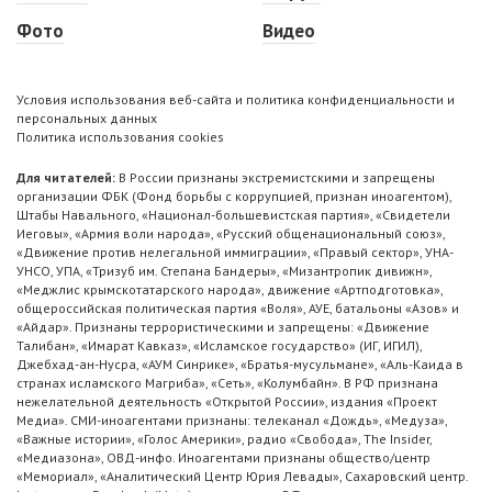
Фото
Видео
Условия использования веб-сайта и политика конфиденциальности и
персональных данных
Политика использования cookies
Для читателей:
В России признаны экстремистскими и запрещены
организации ФБК (Фонд борьбы с коррупцией, признан иноагентом),
Штабы Навального, «Национал-большевистская партия», «Свидетели
Иеговы», «Армия воли народа», «Русский общенациональный союз»,
«Движение против нелегальной иммиграции», «Правый сектор», УНА-
УНСО, УПА, «Тризуб им. Степана Бандеры», «Мизантропик дивижн»,
«Меджлис крымскотатарского народа», движение «Артподготовка»,
общероссийская политическая партия «Воля», АУЕ, батальоны «Азов» и
«Айдар». Признаны террористическими и запрещены: «Движение
Талибан», «Имарат Кавказ», «Исламское государство» (ИГ, ИГИЛ),
Джебхад-ан-Нусра, «АУМ Синрике», «Братья-мусульмане», «Аль-Каида в
странах исламского Магриба», «Сеть», «Колумбайн». В РФ признана
нежелательной деятельность «Открытой России», издания «Проект
Медиа». СМИ-иноагентами признаны: телеканал «Дождь», «Медуза»,
«Важные истории», «Голос Америки», радио «Свобода», The Insider,
«Медиазона», ОВД-инфо. Иноагентами признаны общество/центр
«Мемориал», «Аналитический Центр Юрия Левады», Сахаровский центр.