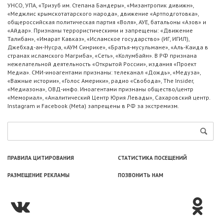
УНСО, УПА, «Тризуб им. Степана Бандеры», «Мизантропик дивижн»,
«Меджлис крымскотатарского народа», движение «Артподготовка»,
общероссийская политическая партия «Воля», АУЕ, батальоны «Азов» и
«Айдар». Признаны террористическими и запрещены: «Движение
Талибан», «Имарат Кавказ», «Исламское государство» (ИГ, ИГИЛ),
Джебхад-ан-Нусра, «АУМ Синрике», «Братья-мусульмане», «Аль-Каида в
странах исламского Магриба», «Сеть», «Колумбайн». В РФ признана
нежелательной деятельность «Открытой России», издания «Проект
Медиа». СМИ-иноагентами признаны: телеканал «Дождь», «Медуза»,
«Важные истории», «Голос Америки», радио «Свобода», The Insider,
«Медиазона», ОВД-инфо. Иноагентами признаны общество/центр
«Мемориал», «Аналитический Центр Юрия Левады», Сахаровский центр.
Instagram и Facebook (Metа) запрещены в РФ за экстремизм.
ПРАВИЛА ЦИТИРОВАНИЯ
СТАТИСТИКА ПОСЕЩЕНИЙ
РАЗМЕЩЕНИЕ РЕКЛАМЫ
ПОЗВОНИТЬ НАМ