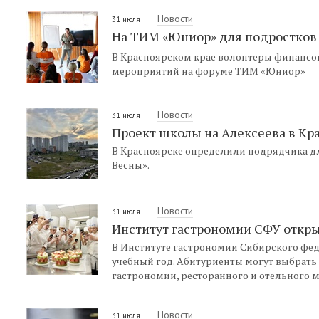
Новости
31 июля
На ТИМ «Юниор» для подростков
В Красноярском крае волонтеры финансо
мероприятий на форуме ТИМ «Юниор»
Новости
31 июля
Проект школы на Алексеева в Кра
В Красноярске определили подрядчика 
Весны».
Новости
31 июля
Институт гастрономии СФУ откр
В Институте гастрономии Сибирского фед
учебный год. Абитуриенты могут выбрать
гастрономии, ресторанного и отельного 
Новости
31 июля