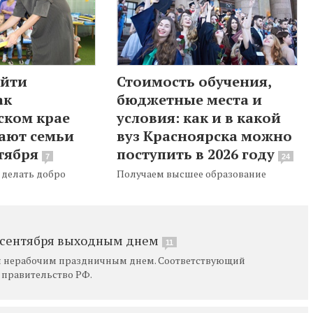
ойти
Стоимость обучения,
ак
бюджетные места и
ском крае
условия: как и в какой
ают семьи
вуз Красноярска можно
тября
поступить в 2026 году
7
24
 делать добро
Получаем высшее образование
1 сентября выходным днем
11
ря нерабочим праздничным днем. Соответствующий
 правительство РФ.