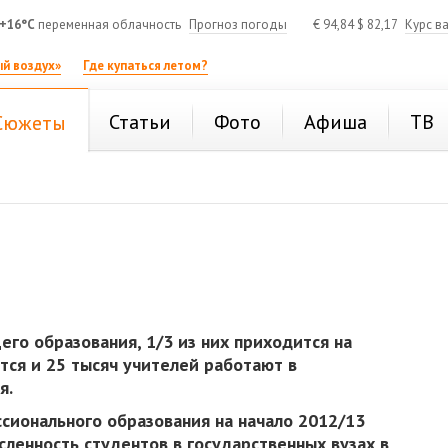
+16°C
переменная облачность
Прогноз погоды
€
94,84
$
82,17
Курс в
й воздух»
Где купаться летом?
Статьи
Фото
Афиша
ТВ
Сюжеты
го образования, 1/3 из них приходится на
тся и 25 тысяч учителей работают в
я.
ионального образования на начало 2012/13
сленность студентов в государственных вузах в