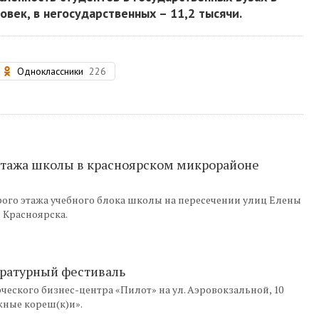
век, в негосударственных – 11,2 тысячи.
Одноклассники
226
 этажа школы в красноярском микрорайоне
ого этажа учебного блока школы на пересечении улиц Елены
 Красноярска.
ературный фестиваль
ческого бизнес-центра «Пилот» на ул. Аэровокзальной, 10
жные кореш(к)и».