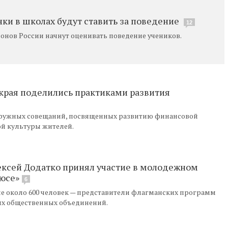
нки в школах будут ставить за поведение
12
ионов России начнут оценивать поведение учеников.
края поделились практиками развития
окружных совещаний, посвященных развитию финансовой
й культуры жителей.
ексей Додатко принял участие в молодежном
юсе»
6
е около 600 человек — представители флагманских программ
х общественных объединений.