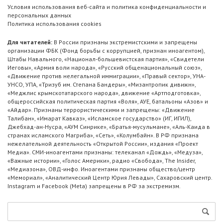
Условия использования веб-сайта и политика конфиденциальности и
персональных данных
Политика использования cookies
Для читателей:
В России признаны экстремистскими и запрещены
организации ФБК (Фонд борьбы с коррупцией, признан иноагентом),
Штабы Навального, «Национал-большевистская партия», «Свидетели
Иеговы», «Армия воли народа», «Русский общенациональный союз»,
«Движение против нелегальной иммиграции», «Правый сектор», УНА-
УНСО, УПА, «Тризуб им. Степана Бандеры», «Мизантропик дивижн»,
«Меджлис крымскотатарского народа», движение «Артподготовка»,
общероссийская политическая партия «Воля», АУЕ, батальоны «Азов» и
«Айдар». Признаны террористическими и запрещены: «Движение
Талибан», «Имарат Кавказ», «Исламское государство» (ИГ, ИГИЛ),
Джебхад-ан-Нусра, «АУМ Синрике», «Братья-мусульмане», «Аль-Каида в
странах исламского Магриба», «Сеть», «Колумбайн». В РФ признана
нежелательной деятельность «Открытой России», издания «Проект
Медиа». СМИ-иноагентами признаны: телеканал «Дождь», «Медуза»,
«Важные истории», «Голос Америки», радио «Свобода», The Insider,
«Медиазона», ОВД-инфо. Иноагентами признаны общество/центр
«Мемориал», «Аналитический Центр Юрия Левады», Сахаровский центр.
Instagram и Facebook (Metа) запрещены в РФ за экстремизм.