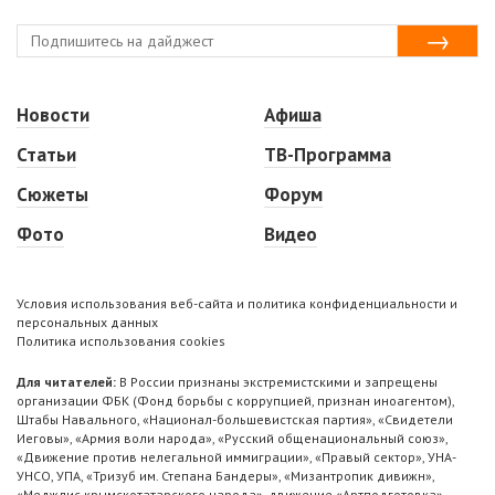
Новости
Афиша
Статьи
ТВ-Программа
Сюжеты
Форум
Фото
Видео
Условия использования веб-сайта и политика конфиденциальности и
персональных данных
Политика использования cookies
Для читателей:
В России признаны экстремистскими и запрещены
организации ФБК (Фонд борьбы с коррупцией, признан иноагентом),
Штабы Навального, «Национал-большевистская партия», «Свидетели
Иеговы», «Армия воли народа», «Русский общенациональный союз»,
«Движение против нелегальной иммиграции», «Правый сектор», УНА-
УНСО, УПА, «Тризуб им. Степана Бандеры», «Мизантропик дивижн»,
«Меджлис крымскотатарского народа», движение «Артподготовка»,