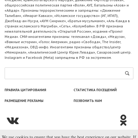
общероссийская политическая партия «Воля», АУЕ, батальоны «Азов» и
«Айдар». Признаны террористическими и запрещены: «Движение
Талибан», «Имарат Кавказ», «Исламское государство» (ИГ, ИГИЛ),
Джебхад-ан-Нусра, «АУМ Синрике», «Братья-мусульмане», «Аль-Каида в
странах исламского Магриба», «Сеть», «Колумбайн». В РФ признана
нежелательной деятельность «Открытой России», издания «Проект
Медиа». СМИ-иноагентами признаны: телеканал «Дождь», «Медуза»,
«Важные истории», «Голос Америки», радио «Свобода», The Insider,
«Медиазона», ОВД-инфо. Иноагентами признаны общество/центр
«Мемориал», «Аналитический Центр Юрия Левады», Сахаровский центр.
Instagram и Facebook (Metа) запрещены в РФ за экстремизм.
ПРАВИЛА ЦИТИРОВАНИЯ
СТАТИСТИКА ПОСЕЩЕНИЙ
РАЗМЕЩЕНИЕ РЕКЛАМЫ
ПОЗВОНИТЬ НАМ
We use cookies to ensure that you have the best experience on our website. If
© ООО «Лаборатория Новоcтей», 2003—2026.