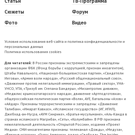
Статьи
ТВ-Программа
Сюжеты
Форум
Фото
Видео
Условия использования веб-сайта и политика конфиденциальности и
персональных данных
Политика использования cookies
Для читателей:
В России признаны экстремистскими и запрещены
организации ФБК (Фонд борьбы с коррупцией, признан иноагентом),
Штабы Навального, «Национал-большевистская партия», «Свидетели
Иеговы», «Армия воли народа», «Русский общенациональный союз»,
«Движение против нелегальной иммиграции», «Правый сектор», УНА-
УНСО, УПА, «Тризуб им. Степана Бандеры», «Мизантропик дивижн»,
«Меджлис крымскотатарского народа», движение «Артподготовка»,
общероссийская политическая партия «Воля», АУЕ, батальоны «Азов» и
«Айдар». Признаны террористическими и запрещены: «Движение
Талибан», «Имарат Кавказ», «Исламское государство» (ИГ, ИГИЛ),
Джебхад-ан-Нусра, «АУМ Синрике», «Братья-мусульмане», «Аль-Каида в
странах исламского Магриба», «Сеть», «Колумбайн». В РФ признана
нежелательной деятельность «Открытой России», издания «Проект
Медиа». СМИ-иноагентами признаны: телеканал «Дождь», «Медуза»,
«Важные истории», «Голос Америки», радио «Свобода», The Insider,