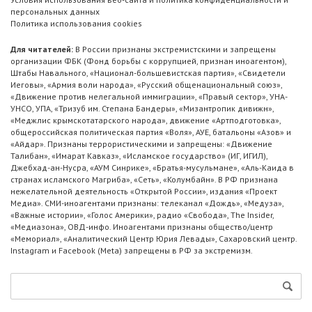
персональных данных
Политика использования cookies
Для читателей:
В России признаны экстремистскими и запрещены
организации ФБК (Фонд борьбы с коррупцией, признан иноагентом),
Штабы Навального, «Национал-большевистская партия», «Свидетели
Иеговы», «Армия воли народа», «Русский общенациональный союз»,
«Движение против нелегальной иммиграции», «Правый сектор», УНА-
УНСО, УПА, «Тризуб им. Степана Бандеры», «Мизантропик дивижн»,
«Меджлис крымскотатарского народа», движение «Артподготовка»,
общероссийская политическая партия «Воля», АУЕ, батальоны «Азов» и
«Айдар». Признаны террористическими и запрещены: «Движение
Талибан», «Имарат Кавказ», «Исламское государство» (ИГ, ИГИЛ),
Джебхад-ан-Нусра, «АУМ Синрике», «Братья-мусульмане», «Аль-Каида в
странах исламского Магриба», «Сеть», «Колумбайн». В РФ признана
нежелательной деятельность «Открытой России», издания «Проект
Медиа». СМИ-иноагентами признаны: телеканал «Дождь», «Медуза»,
«Важные истории», «Голос Америки», радио «Свобода», The Insider,
«Медиазона», ОВД-инфо. Иноагентами признаны общество/центр
«Мемориал», «Аналитический Центр Юрия Левады», Сахаровский центр.
Instagram и Facebook (Metа) запрещены в РФ за экстремизм.