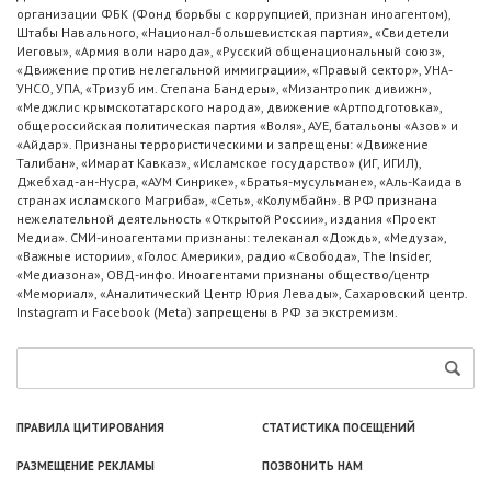
организации ФБК (Фонд борьбы с коррупцией, признан иноагентом),
Штабы Навального, «Национал-большевистская партия», «Свидетели
Иеговы», «Армия воли народа», «Русский общенациональный союз»,
«Движение против нелегальной иммиграции», «Правый сектор», УНА-
УНСО, УПА, «Тризуб им. Степана Бандеры», «Мизантропик дивижн»,
«Меджлис крымскотатарского народа», движение «Артподготовка»,
общероссийская политическая партия «Воля», АУЕ, батальоны «Азов» и
«Айдар». Признаны террористическими и запрещены: «Движение
Талибан», «Имарат Кавказ», «Исламское государство» (ИГ, ИГИЛ),
Джебхад-ан-Нусра, «АУМ Синрике», «Братья-мусульмане», «Аль-Каида в
странах исламского Магриба», «Сеть», «Колумбайн». В РФ признана
нежелательной деятельность «Открытой России», издания «Проект
Медиа». СМИ-иноагентами признаны: телеканал «Дождь», «Медуза»,
«Важные истории», «Голос Америки», радио «Свобода», The Insider,
«Медиазона», ОВД-инфо. Иноагентами признаны общество/центр
«Мемориал», «Аналитический Центр Юрия Левады», Сахаровский центр.
Instagram и Facebook (Metа) запрещены в РФ за экстремизм.
ПРАВИЛА ЦИТИРОВАНИЯ
СТАТИСТИКА ПОСЕЩЕНИЙ
РАЗМЕЩЕНИЕ РЕКЛАМЫ
ПОЗВОНИТЬ НАМ