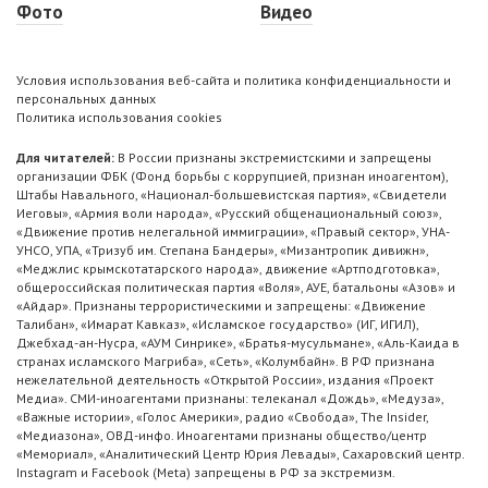
Фото
Видео
Условия использования веб-сайта и политика конфиденциальности и
персональных данных
Политика использования cookies
Для читателей:
В России признаны экстремистскими и запрещены
организации ФБК (Фонд борьбы с коррупцией, признан иноагентом),
Штабы Навального, «Национал-большевистская партия», «Свидетели
Иеговы», «Армия воли народа», «Русский общенациональный союз»,
«Движение против нелегальной иммиграции», «Правый сектор», УНА-
УНСО, УПА, «Тризуб им. Степана Бандеры», «Мизантропик дивижн»,
«Меджлис крымскотатарского народа», движение «Артподготовка»,
общероссийская политическая партия «Воля», АУЕ, батальоны «Азов» и
«Айдар». Признаны террористическими и запрещены: «Движение
Талибан», «Имарат Кавказ», «Исламское государство» (ИГ, ИГИЛ),
Джебхад-ан-Нусра, «АУМ Синрике», «Братья-мусульмане», «Аль-Каида в
странах исламского Магриба», «Сеть», «Колумбайн». В РФ признана
нежелательной деятельность «Открытой России», издания «Проект
Медиа». СМИ-иноагентами признаны: телеканал «Дождь», «Медуза»,
«Важные истории», «Голос Америки», радио «Свобода», The Insider,
«Медиазона», ОВД-инфо. Иноагентами признаны общество/центр
«Мемориал», «Аналитический Центр Юрия Левады», Сахаровский центр.
Instagram и Facebook (Metа) запрещены в РФ за экстремизм.