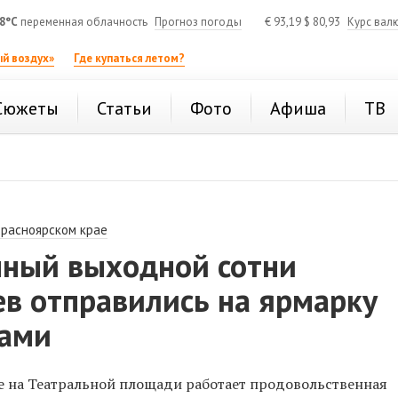
8°C
переменная облачность
Прогноз погоды
€
93,19
$
80,93
Курс вал
й воздух»
Где купаться летом?
Сюжеты
Статьи
Фото
Афиша
ТВ
Красноярском крае
чный выходной сотни
ев отправились на ярмарку
тами
е на Театральной площади работает продовольственная