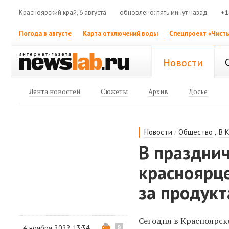
Красноярский край, 6 августа
обновлено: пять минут назад
+1
Погода в августе
Карта отключений воды
Спецпроект «Чисты
Новости
Лента новостей
Сюжеты
Архив
Досье
/
,
Новости
Общество
В 
В праздни
красноярц
за продук
Сегодня в Красноярск
4 ноября 2022 13:34
9