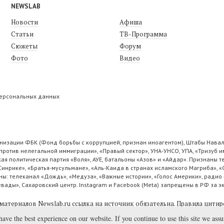
NEWSLAB
Новости
Афиша
Статьи
ТВ-Программа
Сюжеты
Форум
Фото
Видео
персональных данных
низации ФБК (Фонд борьбы с коррупцией, признан иноагентом), Штабы Навал
ротив нелегальной иммиграции», «Правый сектор», УНА-УНСО, УПА, «Тризуб и
ая политическая партия «Воля», АУЕ, батальоны «Азов» и «Айдар». Признаны
 Синрике», «Братья-мусульмане», «Аль-Каида в странах исламского Магриба», 
ы: телеканал «Дождь», «Медуза», «Важные истории», «Голос Америки», радио 
ады», Сахаровский центр. Instagram и Facebook (Metа) запрещены в РФ за э
материалов Newslab.ru ссылка на источник обязательна.
Правила цитир
have the best experience on our website. If you continue to use this site we ass