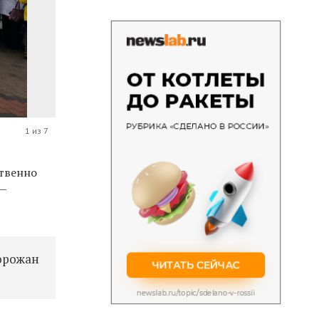
1 из 7
твенно
—
горожан