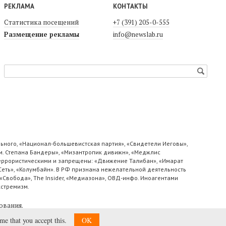
РЕКЛАМА
КОНТАКТЫ
Статистика посещений
+7 (391) 205-0-555
Размещение рекламы
info@newslab.ru
ьного, «Национал-большевистская партия», «Свидетели Иеговы»,
м. Степана Бандеры», «Мизантропик дивижн», «Меджлис
 террористическими и запрещены: «Движение Талибан», «Имарат
«Сеть», «Колумбайн». В РФ признана нежелательной деятельность
«Свобода», The Insider, «Медиазона», ОВД-инфо. Иноагентами
кстремизм.
ования
.
ume that you accept this.
OK