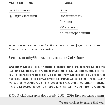
МЫ В СОЦСЕТЯХ
СПРАВКА
ВКонтакте
О нас
Одноклассники
Обратная связь
Логотип
RSS-экспорт
Контакты редакции
Условия использования веб-сайта и политика конфиденциальности и 
Политика использования cookies
Заметили ошибку? Выделите её и нажмите
Ctrl + Enter
.
Для читателей:
В России признаны экстремистскими и запрещены орга
«Армия воли народа», «Русский общенациональный союз», «Движение п
крымскотатарского народа», движение «Артподготовка», общероссийск
Кавказ», «Исламское государство» (ИГ, ИГИЛ), Джебхад-ан-Нусра, «АУМ
«Открытой России», издания «Проект Медиа». СМИ-иноагентами признан
признаны общество/центр «Мемориал», «Аналитический Центр Юрия Лев
© ООО «Лаборатория Новоcтей», 2003—2026.
При использовании 
We use cookies to ensure that you 