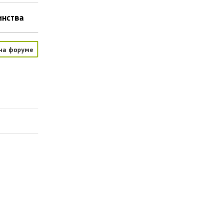
инства
на форуме