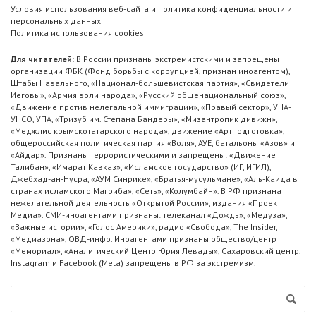
Условия использования веб-сайта и политика конфиденциальности и
персональных данных
Политика использования cookies
Для читателей:
В России признаны экстремистскими и запрещены
организации ФБК (Фонд борьбы с коррупцией, признан иноагентом),
Штабы Навального, «Национал-большевистская партия», «Свидетели
Иеговы», «Армия воли народа», «Русский общенациональный союз»,
«Движение против нелегальной иммиграции», «Правый сектор», УНА-
УНСО, УПА, «Тризуб им. Степана Бандеры», «Мизантропик дивижн»,
«Меджлис крымскотатарского народа», движение «Артподготовка»,
общероссийская политическая партия «Воля», АУЕ, батальоны «Азов» и
«Айдар». Признаны террористическими и запрещены: «Движение
Талибан», «Имарат Кавказ», «Исламское государство» (ИГ, ИГИЛ),
Джебхад-ан-Нусра, «АУМ Синрике», «Братья-мусульмане», «Аль-Каида в
странах исламского Магриба», «Сеть», «Колумбайн». В РФ признана
нежелательной деятельность «Открытой России», издания «Проект
Медиа». СМИ-иноагентами признаны: телеканал «Дождь», «Медуза»,
«Важные истории», «Голос Америки», радио «Свобода», The Insider,
«Медиазона», ОВД-инфо. Иноагентами признаны общество/центр
«Мемориал», «Аналитический Центр Юрия Левады», Сахаровский центр.
Instagram и Facebook (Metа) запрещены в РФ за экстремизм.