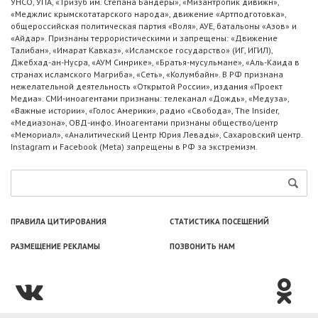
УНСО, УПА, «Тризуб им. Степана Бандеры», «Мизантропик дивижн»,
«Меджлис крымскотатарского народа», движение «Артподготовка»,
общероссийская политическая партия «Воля», АУЕ, батальоны «Азов» и
«Айдар». Признаны террористическими и запрещены: «Движение
Талибан», «Имарат Кавказ», «Исламское государство» (ИГ, ИГИЛ),
Джебхад-ан-Нусра, «АУМ Синрике», «Братья-мусульмане», «Аль-Каида в
странах исламского Магриба», «Сеть», «Колумбайн». В РФ признана
нежелательной деятельность «Открытой России», издания «Проект
Медиа». СМИ-иноагентами признаны: телеканал «Дождь», «Медуза»,
«Важные истории», «Голос Америки», радио «Свобода», The Insider,
«Медиазона», ОВД-инфо. Иноагентами признаны общество/центр
«Мемориал», «Аналитический Центр Юрия Левады», Сахаровский центр.
Instagram и Facebook (Metа) запрещены в РФ за экстремизм.
ПРАВИЛА ЦИТИРОВАНИЯ
СТАТИСТИКА ПОСЕЩЕНИЙ
РАЗМЕЩЕНИЕ РЕКЛАМЫ
ПОЗВОНИТЬ НАМ