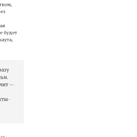
твом,
рез
ая
е будет
каута,
разу
ьи.
чит —
кты-
ды