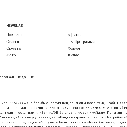
NEWSLAB
Новости
Афиша
Статьи
ТВ-Программа
Сюжеты
Форум
Фото
Видео
персональных данных
низации ФБК (Фонд борьбы с коррупцией, признан иноагентом), Штабы Навал
ротив нелегальной иммиграции», «Правый сектор», УНА-УНСО, УПА, «Тризуб и
ая политическая партия «Воля», АУЕ, батальоны «Азов» и «Айдар». Признаны
 Синрике», «Братья-мусульмане», «Аль-Каида в странах исламского Магриба», 
ы: телеканал «Дождь», «Медуза», «Важные истории», «Голос Америки», радио 
ады», Сахаровский центр. Instagram и Facebook (Metа) запрещены в РФ за э