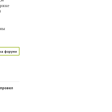
ержке
0
ены
на форуме
 провел