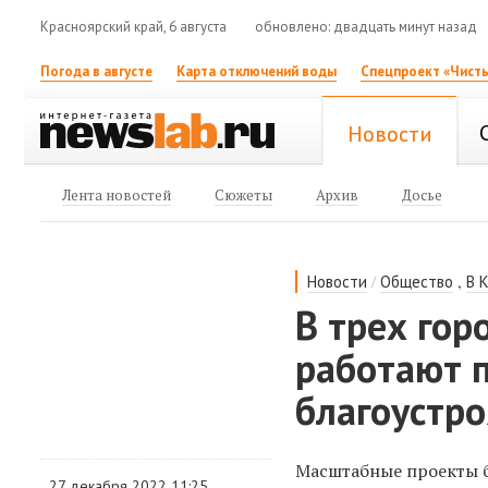
Красноярский край, 6 августа
обновлено: двадцать минут назад
Погода в августе
Карта отключений воды
Спецпроект «Чисты
Новости
Лента новостей
Сюжеты
Архив
Досье
/
,
Новости
Общество
В 
В трех гор
работают п
благоустр
Масштабные проекты б
27 декабря 2022 11:25