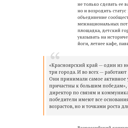
не только сделать ее
но и возродить статус
объединение сообщест
межнациональных пото
площадка, детский гор
указывать на историче
йоги, летнее кафе, па
«Красноярский край — один из не
три города. И во всех — работаю
Они принимали самое активное у
причастны к большим победам», 
директор по связям и коммуника
победители имеют все основания
возрастов, но и точками роста д
Всероссийский конкур