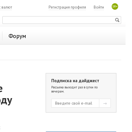
18+
с валют
Регистрация профиля
Войти
Форум
Подписка на дайджест
е
Рассылка выходит раз в сутки по
вечерам.
оду
х