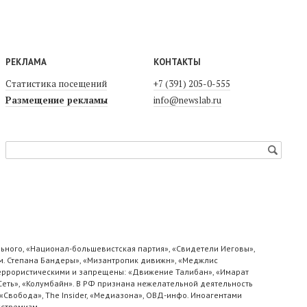
РЕКЛАМА
КОНТАКТЫ
Статистика посещений
+7 (391) 205-0-555
Размещение рекламы
info@newslab.ru
ьного, «Национал-большевистская партия», «Свидетели Иеговы»,
м. Степана Бандеры», «Мизантропик дивижн», «Меджлис
 террористическими и запрещены: «Движение Талибан», «Имарат
«Сеть», «Колумбайн». В РФ признана нежелательной деятельность
«Свобода», The Insider, «Медиазона», ОВД-инфо. Иноагентами
кстремизм.