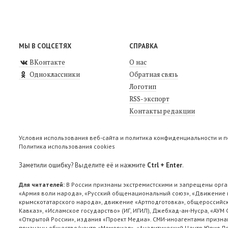
МЫ В СОЦСЕТЯХ
СПРАВКА
ВКонтакте
О нас
Одноклассники
Обратная связь
Логотип
RSS-экспорт
Контакты редакции
Условия использования веб-сайта и политика конфиденциальности и 
Политика использования cookies
Заметили ошибку? Выделите её и нажмите
Ctrl + Enter
.
Для читателей:
В России признаны экстремистскими и запрещены орга
«Армия воли народа», «Русский общенациональный союз», «Движение п
крымскотатарского народа», движение «Артподготовка», общероссийск
Кавказ», «Исламское государство» (ИГ, ИГИЛ), Джебхад-ан-Нусра, «АУМ
«Открытой России», издания «Проект Медиа». СМИ-иноагентами признан
признаны общество/центр «Мемориал», «Аналитический Центр Юрия Лев