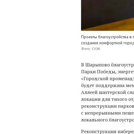
Проекты благоустройства в
создания комфортной город
Фото: СУЭК
В Шарыпово благоустр
Парки Победы, энерге
«Городской променад:
будет поддержана мем
Аллеей шахтерской сл
локации для тихого от
реконструкции парков 
с непрерывными пешех
локального благоустро
Реконструкция набере