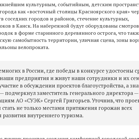
 важнейшим культурным, событийным, детским пространс
 города как «восточный столицы Красноярского края» че
в соседних городов и районов, стечение культурных,
ков в Канск. На набережной будут оборудованы смотров
одок в форме старинного деревянного острога, что такж
скую самобытность территории, уличная сцена, зоны вор
вильоны велопроката.
многих в России, где победы в конкурсе удостоены с
т наши предприятия и живут наши сотрудники и их сем
частие в обсуждении проектов благоустройства, а зна
— подчеркнул заместитель генерального директора —
циям АО «СУЭК» Сергей Григорьев. Уточнив, что прое
 стать не только местами притяжения горожан всех
ля развития внутреннего туризма.
с лучших проектов создания комфортной городской сре