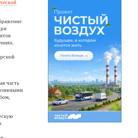
ической
ображение
три
ектов
ениях.
урсной
ая часть
люзивными
бом,
ескую
в
ые