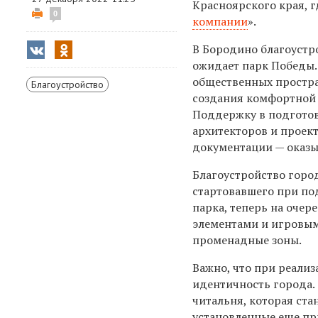
Красноярского края, 
0
компании
».
В Бородино благоустр
ожидает парк Победы. 
общественных простра
Благоустройство
создания комфортной 
Поддержку в подготовк
архитекторов и прое
документации — оказы
Благоустройство горо
стартовавшего при под
парка, теперь на оче
элементами и игровым
променадные зоны.
Важно, что при реали
идентичность города
читальня, которая ста
установленные еще пр