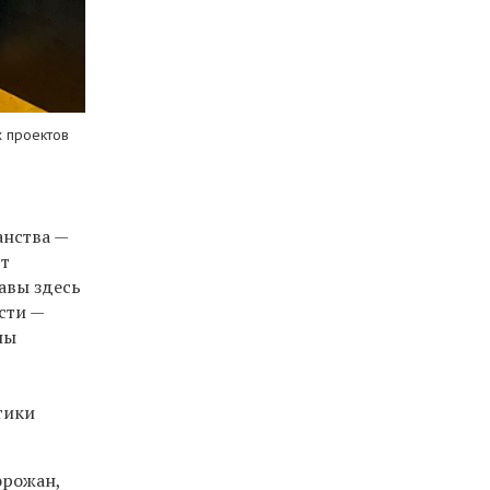
х проектов
анства —
ют
авы здесь
сти —
ны
тики
орожан,