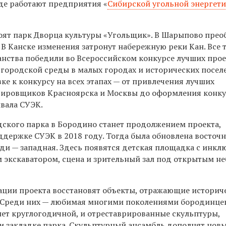
где работают предприятия «
Сибирской угольной энергет
оят парк Дворца культуры «Угольщик». В Шарыпово пре
В Канске изменения затронут набережную реки Кан. Все 
нства победили во Всероссийском конкурсе лучших про
городской среды в малых городах и исторических посел
е к конкурсу на всех этапах — от привлечения лучших
ктировщиков Красноярска и Москвы до оформления конк
вала СУЭК.
дского парка в Бородино станет продолжением проекта,
держке СУЭК в 2018 году. Тогда была обновлена восточн
реди — западная. Здесь появятся детская площадка с инк
 экскаватором, сцена и зрительный зал под открытым не
зации проекта восстановят объекты, отражающие историч
. Среди них — любимая многими поколениями бородинце
нет круглогодичной, и отреставрированные скульптуры,
и закладке парка. Скульптурный ансамбль дополнят нов