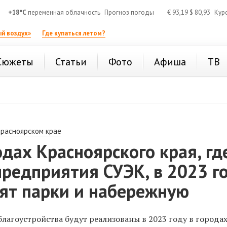
+18°C
переменная облачность
Прогноз погоды
€
93,19
$
80,93
Кур
й воздух»
Где купаться летом?
Сюжеты
Статьи
Фото
Афиша
ТВ
Красноярском крае
одах Красноярского края, гд
редприятия СУЭК, в 2023 г
оят парки и набережную
лагоустройства будут реализованы в 2023 году в города