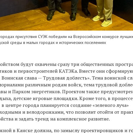
 городах присутствия СУЭК победили на Всероссийском конкурсе лучши
ской среды в малых городах и исторических поселениях
ойством будут охвачены сразу три общественных простр
тиков и первостроителей КАТЭКа. Вместе они сформиру
 Воинская слава — Трудовая доблесть». Тема воинской сл
ориалами различным родам войск, тема трудовой добле
авы и Парком энергетиков. Проектом также предусмотре
дыха, детские игровые площадки. Кроме того, в процессе
в центре города планируется создание «зеленого луча»
одными и велодорожками, что позволит отойти от прак
йства и задать тренд на комплексное развитие.
жной в Канске должна, по замыслу проектировщиков и г