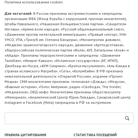
Политика использования cookies
Для читателей:
В России признаны экстремистскими и запрещены
организации ФБК (Фонд борьбы с коррупцией, признан иноагентом),
Штабы Навального, «Национал-большевистская партия», «Свидетели
Иеговы», «Армия воли народа», «Русский общенациональный союз»,
«Движение против нелегальной иммиграции», «Правый сектор», УНА-
УНСО, УПА, «Тризуб им. Степана Бандеры», «Мизантропик дивижн»,
«Меджлис крымскотатарского народа», движение «Артподготовка»,
общероссийская политическая партия «Воля», АУЕ, батальоны «Азов» и
«Айдар». Признаны террористическими и запрещены: «Движение
Талибан», «Имарат Кавказ», «Исламское государство» (ИГ, ИГИЛ),
Джебхад-ан-Нусра, «АУМ Синрике», «Братья-мусульмане», «Аль-Каида в
странах исламского Магриба», «Сеть», «Колумбайн». В РФ признана
нежелательной деятельность «Открытой России», издания «Проект
Медиа». СМИ-иноагентами признаны: телеканал «Дождь», «Медуза»,
«Важные истории», «Голос Америки», радио «Свобода», The Insider,
«Медиазона», ОВД-инфо. Иноагентами признаны общество/центр
«Мемориал», «Аналитический Центр Юрия Левады», Сахаровский центр.
Instagram и Facebook (Metа) запрещены в РФ за экстремизм.
ПРАВИЛА ЦИТИРОВАНИЯ
СТАТИСТИКА ПОСЕЩЕНИЙ