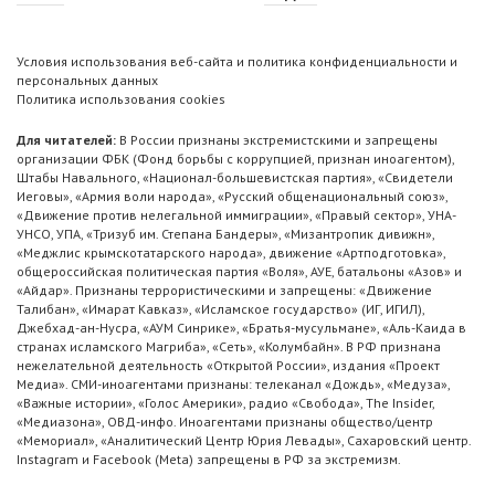
Условия использования веб-сайта и политика конфиденциальности и
персональных данных
Политика использования cookies
Для читателей:
В России признаны экстремистскими и запрещены
организации ФБК (Фонд борьбы с коррупцией, признан иноагентом),
Штабы Навального, «Национал-большевистская партия», «Свидетели
Иеговы», «Армия воли народа», «Русский общенациональный союз»,
«Движение против нелегальной иммиграции», «Правый сектор», УНА-
УНСО, УПА, «Тризуб им. Степана Бандеры», «Мизантропик дивижн»,
«Меджлис крымскотатарского народа», движение «Артподготовка»,
общероссийская политическая партия «Воля», АУЕ, батальоны «Азов» и
«Айдар». Признаны террористическими и запрещены: «Движение
Талибан», «Имарат Кавказ», «Исламское государство» (ИГ, ИГИЛ),
Джебхад-ан-Нусра, «АУМ Синрике», «Братья-мусульмане», «Аль-Каида в
странах исламского Магриба», «Сеть», «Колумбайн». В РФ признана
нежелательной деятельность «Открытой России», издания «Проект
Медиа». СМИ-иноагентами признаны: телеканал «Дождь», «Медуза»,
«Важные истории», «Голос Америки», радио «Свобода», The Insider,
«Медиазона», ОВД-инфо. Иноагентами признаны общество/центр
«Мемориал», «Аналитический Центр Юрия Левады», Сахаровский центр.
Instagram и Facebook (Metа) запрещены в РФ за экстремизм.