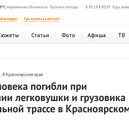
8°C
переменная облачность
Прогноз погоды
€
93,19
$
80,93
Курс вал
й воздух»
Где купаться летом?
Сюжеты
Статьи
Фото
Афиша
ТВ
,
В Красноярском крае
ловека погибли при
ии легковушки и грузовика
ьной трассе в Красноярско