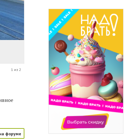
1 из 2
ивное
на форуме