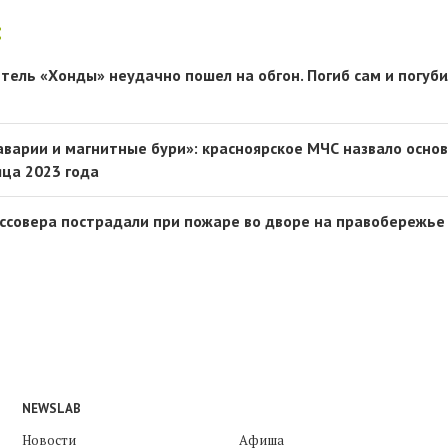
:
тель «Хонды» неудачно пошел на обгон. Погиб сам и погуб
аварии и магнитные бури»: красноярское МЧС назвало осно
яца 2023 года
ссовера пострадали при пожаре во дворе на правобережье
NEWSLAB
Новости
Афиша