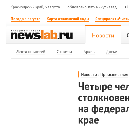
Красноярский край, 6 августа
обновлено: пять минут назад
+1
Погода в августе
Карта отключений воды
Спецпроект «Чисты
Новости
Лента новостей
Сюжеты
Архив
Досье
/
Новости
Происшествия
Четыре че
столкновен
на федерал
крае