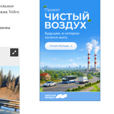
тельное
овик Volvo
равмы