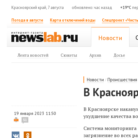
Красноярский край, 7 августа
обновлено: час назад
+19°C
пер
Погода в августе
Карта отключений воды
Спецпроект «Чисты
Новости
Лента новостей
Сюжеты
Архив
Досье
/
Новости
Происшествия
В Красноя
В Красноярске наканун
19 января 2023 11:50
ухудшение качества во
51
Система
мониторинга
загрязнение во всех р