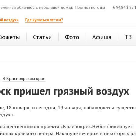
еменная облачность, небольшой дождь
Прогноз погоды
€
94,84
$
82,
й воздух»
Где купаться летом?
Сюжеты
Статьи
Фото
Афиша
ТВ
,
В Красноярском крае
рск пришел грязный воздух
е, 18 января, и сегодня, 19 января, наблюдается существ
здуха.
 общественников
проекта «Красноярск.Небо» фиксирует
айонах краевого центра. Накануне вечером в некоторых р