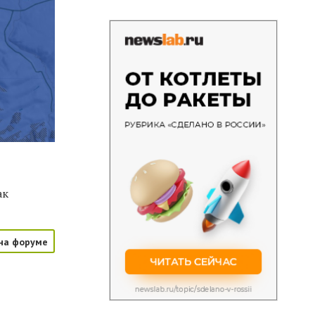
ак
на форуме