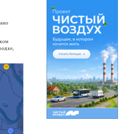
ано
ском
родке,