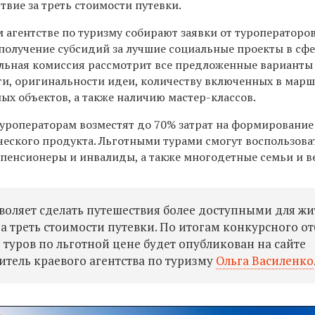
твие за треть стоимости путевки.
 агентстве по туризму собирают заявки от туроператоро
 получение субсидий за лучшие социальные проекты в сф
льная комиссия рассмотрит все предложенные варианты
ти, оригинальности идеи, количеству включенных в мар
ых объектов, а также наличию мастер-классов.
уроператорам возместят до 70% затрат на формирование
ческого продукта. Льготными турами смогут воспользова
 пенсионеры и инвалиды, а также многодетные семьи и в
оляет сделать путешествия более доступными для жи
за треть стоимости путевки. По итогам конкурсного о
туров по льготной цене будет опубликован на сайте
дитель краевого агентства по туризму
Ольга Василенко