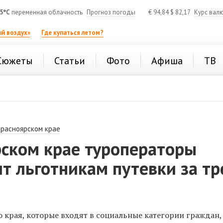
5°C
переменная облачность
Прогноз погоды
€
94,84
$
82,17
Курс вал
й воздух»
Где купаться летом?
Сюжеты
Статьи
Фото
Афиша
ТВ
Красноярском крае
рском крае туроператоры
т льготникам путевки за тр
 края, которые входят в социальные категории граждан,