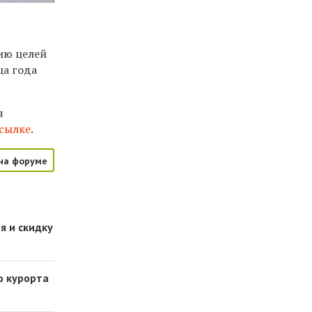
ию целей
ца года
я
сылке
.
на форуме
я и скидку
о курорта