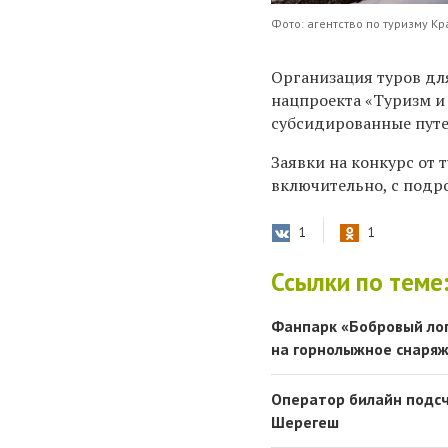
Фото: агентство по туризму Кр
Организация туров дл
нацпроекта «Туризм и
субсидированные путев
Заявки на конкурс от 
включительно, с подр
1
1
Ссылки по теме
Фанпарк «Бобровый лог
на горнолыжное снаря
Оператор билайн подсч
Шерегеш