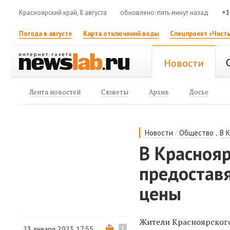
Красноярский край, 8 августа
обновлено: пять минут назад
+1
Погода в августе
Карта отключений воды
Спецпроект «Чисты
Новости
Лента новостей
Сюжеты
Архив
Досье
/
,
Новости
Общество
В 
В Красноя
предоставя
цены
Жители Красноярского
23 января 2023 17:55
1