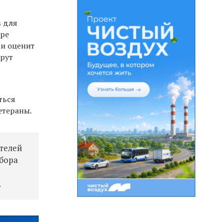
в для
ере
 и оценит
шрут
ться
етераны.
телей
тбора
.