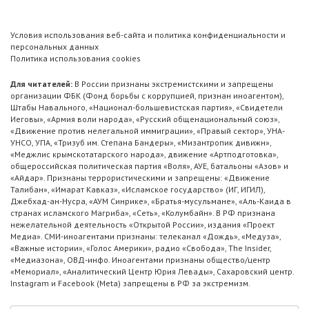
Условия использования веб-сайта и политика конфиденциальности и
персональных данных
Политика использования cookies
Для читателей:
В России признаны экстремистскими и запрещены
организации ФБК (Фонд борьбы с коррупцией, признан иноагентом),
Штабы Навального, «Национал-большевистская партия», «Свидетели
Иеговы», «Армия воли народа», «Русский общенациональный союз»,
«Движение против нелегальной иммиграции», «Правый сектор», УНА-
УНСО, УПА, «Тризуб им. Степана Бандеры», «Мизантропик дивижн»,
«Меджлис крымскотатарского народа», движение «Артподготовка»,
общероссийская политическая партия «Воля», АУЕ, батальоны «Азов» и
«Айдар». Признаны террористическими и запрещены: «Движение
Талибан», «Имарат Кавказ», «Исламское государство» (ИГ, ИГИЛ),
Джебхад-ан-Нусра, «АУМ Синрике», «Братья-мусульмане», «Аль-Каида в
странах исламского Магриба», «Сеть», «Колумбайн». В РФ признана
нежелательной деятельность «Открытой России», издания «Проект
Медиа». СМИ-иноагентами признаны: телеканал «Дождь», «Медуза»,
«Важные истории», «Голос Америки», радио «Свобода», The Insider,
«Медиазона», ОВД-инфо. Иноагентами признаны общество/центр
«Мемориал», «Аналитический Центр Юрия Левады», Сахаровский центр.
Instagram и Facebook (Metа) запрещены в РФ за экстремизм.