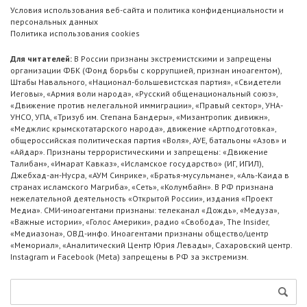
Условия использования веб-сайта и политика конфиденциальности и
персональных данных
Политика использования cookies
Для читателей:
В России признаны экстремистскими и запрещены
организации ФБК (Фонд борьбы с коррупцией, признан иноагентом),
Штабы Навального, «Национал-большевистская партия», «Свидетели
Иеговы», «Армия воли народа», «Русский общенациональный союз»,
«Движение против нелегальной иммиграции», «Правый сектор», УНА-
УНСО, УПА, «Тризуб им. Степана Бандеры», «Мизантропик дивижн»,
«Меджлис крымскотатарского народа», движение «Артподготовка»,
общероссийская политическая партия «Воля», АУЕ, батальоны «Азов» и
«Айдар». Признаны террористическими и запрещены: «Движение
Талибан», «Имарат Кавказ», «Исламское государство» (ИГ, ИГИЛ),
Джебхад-ан-Нусра, «АУМ Синрике», «Братья-мусульмане», «Аль-Каида в
странах исламского Магриба», «Сеть», «Колумбайн». В РФ признана
нежелательной деятельность «Открытой России», издания «Проект
Медиа». СМИ-иноагентами признаны: телеканал «Дождь», «Медуза»,
«Важные истории», «Голос Америки», радио «Свобода», The Insider,
«Медиазона», ОВД-инфо. Иноагентами признаны общество/центр
«Мемориал», «Аналитический Центр Юрия Левады», Сахаровский центр.
Instagram и Facebook (Metа) запрещены в РФ за экстремизм.