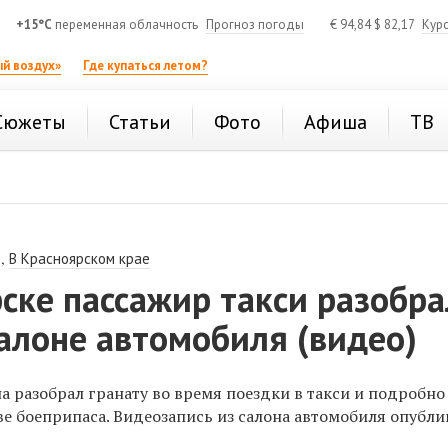
+15°C
переменная облачность
Прогноз погоды
€
94,84
$
82,17
Кур
й воздух»
Где купаться летом?
Сюжеты
Статьи
Фото
Афиша
ТВ
,
В Красноярском крае
ске пассажир такси разобра
салоне автомобиля (видео)
 разобрал гранату во время поездки в такси и подробно
ве боеприпаса. Видеозапись из салона автомобиля опубл