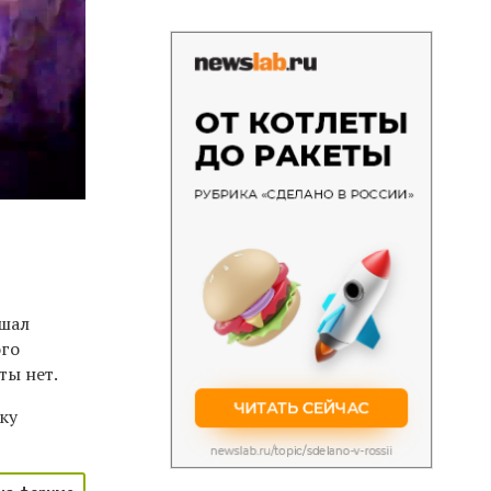
ушал
ого
ты нет.
ку