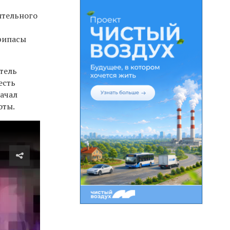
ительного
припасы
тель
есть
начал
оты.