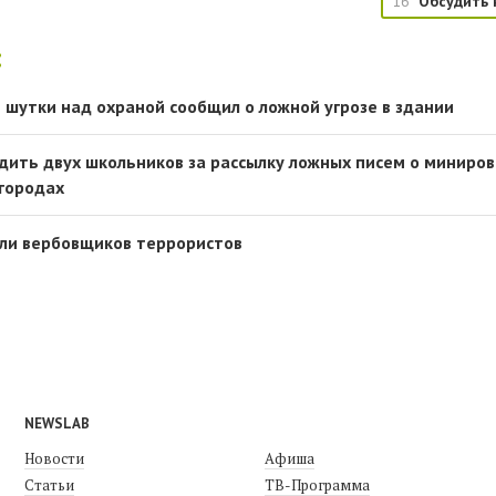
16
Обсудить 
:
 шутки над охраной сообщил о ложной угрозе в здании
удить двух школьников за рассылку ложных писем о миниро
 городах
али вербовщиков террористов
NEWSLAB
Новости
Афиша
Статьи
ТВ-Программа