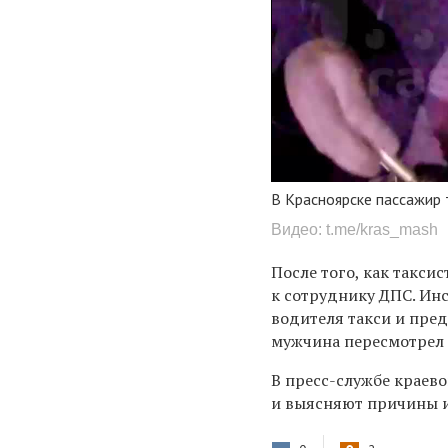
В Красноярске пассажир 
Видео: t.me/kras_mash
После того, как такси
к сотруднику ДПС. Ин
водителя такси и пред
мужчина пересмотрел в
В пресс-службе краев
и выясняют причины и