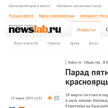
Красноярский край, 6 августа
обновлено: десять минут назад
Погода в августе
Карта отключений воды
Спецпроект «Чисты
Новости
Лента новостей
Сюжеты
Архив
Досье
/
,
Новости
Общество
В 
Парад пяти
красноярц
28 марта состоится па
23 марта 2023 11:31
20
в одну линию.
Наблюда
Решетнёва на Красрабе