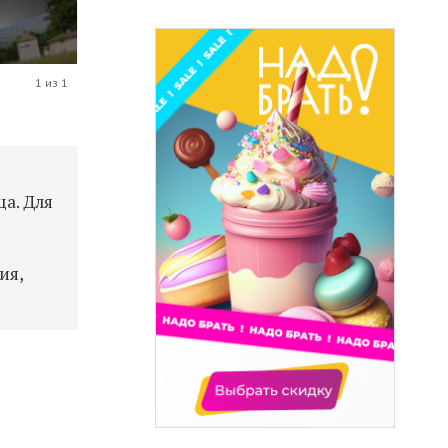
1 из 1
ца. Для
ия,