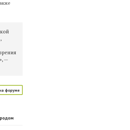
также
ркой
,
 зрения
, —
на форуме
ородом