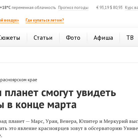
+18°C
переменная облачность
Прогноз погоды
€
93,19
$
80,93
Курс в
й воздух»
Где купаться летом?
Сюжеты
Статьи
Фото
Афиша
ТВ
Красноярском крае
 планет смогут увидеть
ы в конце марта
рад планет — Марс, Уран, Венера, Юпитер и Меркурий вы
ть это явление красноярцев зовут в обсерваторию Унив
.