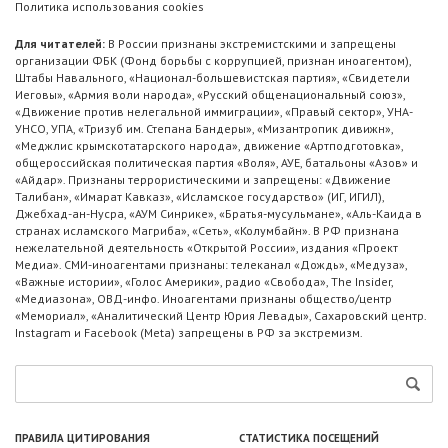
Политика использования cookies
Для читателей:
В России признаны экстремистскими и запрещены
организации ФБК (Фонд борьбы с коррупцией, признан иноагентом),
Штабы Навального, «Национал-большевистская партия», «Свидетели
Иеговы», «Армия воли народа», «Русский общенациональный союз»,
«Движение против нелегальной иммиграции», «Правый сектор», УНА-
УНСО, УПА, «Тризуб им. Степана Бандеры», «Мизантропик дивижн»,
«Меджлис крымскотатарского народа», движение «Артподготовка»,
общероссийская политическая партия «Воля», АУЕ, батальоны «Азов» и
«Айдар». Признаны террористическими и запрещены: «Движение
Талибан», «Имарат Кавказ», «Исламское государство» (ИГ, ИГИЛ),
Джебхад-ан-Нусра, «АУМ Синрике», «Братья-мусульмане», «Аль-Каида в
странах исламского Магриба», «Сеть», «Колумбайн». В РФ признана
нежелательной деятельность «Открытой России», издания «Проект
Медиа». СМИ-иноагентами признаны: телеканал «Дождь», «Медуза»,
«Важные истории», «Голос Америки», радио «Свобода», The Insider,
«Медиазона», ОВД-инфо. Иноагентами признаны общество/центр
«Мемориал», «Аналитический Центр Юрия Левады», Сахаровский центр.
Instagram и Facebook (Metа) запрещены в РФ за экстремизм.
ПРАВИЛА ЦИТИРОВАНИЯ
СТАТИСТИКА ПОСЕЩЕНИЙ