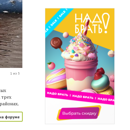
1 из 3
ных
 трех
районах.
на форуме