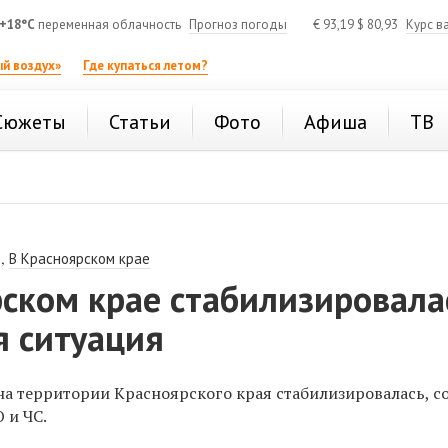
+18°C
переменная облачность
Прогноз погоды
€
93,19
$
80,93
Курс в
й воздух»
Где купаться летом?
Сюжеты
Статьи
Фото
Афиша
ТВ
,
В Красноярском крае
рском крае стабилизировала
я ситуация
на территории Красноярского края стабилизировалась, 
 и ЧС.