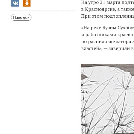
На утро 31 марта под
в Красноярске, а такж
При этом подтопленны
Паводок
«На реке Бузим Сухоб
и работниками краево
по распиловке затора 
властей», — заверили в