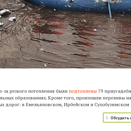
з-за резкого потепления были
подтоплены
79 приусадеб
альных образованиях.
Кроме того, произошли переливы на
ых дорог: в
Емельяновском, Ирбейском и Сухобузимском 
0
Обсудить 