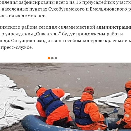
топления зафиксированы всего на 16 приусадебных участк
е населенных пунктах Сухобузимского и Емельяновского р
х жилых домов нет.
узимского района сегодня силами местной администраци
го учреждения „Спасатель“ будут продолжены работы
льда. Ситуация находится на особом контроле краевых и 
 пресс-службе.