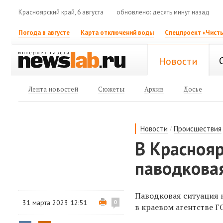
Красноярский край, 6 августа
обновлено: десять минут назад
Погода в августе
Карта отключений воды
Спецпроект «Чисты
Новости
Лента новостей
Сюжеты
Архив
Досье
/
Новости
Происшествия
В Красноя
паводкова
Паводковая ситуация 
31 марта 2023 12:51
0
в краевом агентстве ГО