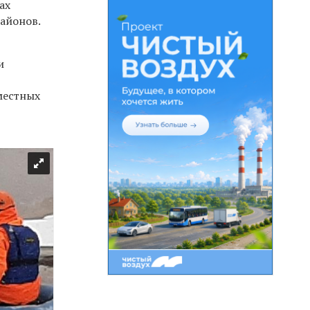
ах
айонов.
и
местных