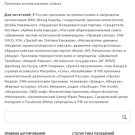
Политика использования cookies
Для читателей:
В России признаны экстремистскими и запрещены
организации ФБК (Фонд борьбы с коррупцией, признан иноагентом),
Штабы Навального, «Национал-большевистская партия», «Свидетели
Иеговы», «Армия воли народа», «Русский общенациональный союз»,
«Движение против нелегальной иммиграции», «Правый сектор», УНА-
УНСО, УПА, «Тризуб им. Степана Бандеры», «Мизантропик дивижн»,
«Меджлис крымскотатарского народа», движение «Артподготовка»,
общероссийская политическая партия «Воля», АУЕ, батальоны «Азов» и
«Айдар». Признаны террористическими и запрещены: «Движение
Талибан», «Имарат Кавказ», «Исламское государство» (ИГ, ИГИЛ),
Джебхад-ан-Нусра, «АУМ Синрике», «Братья-мусульмане», «Аль-Каида в
странах исламского Магриба», «Сеть», «Колумбайн». В РФ признана
нежелательной деятельность «Открытой России», издания «Проект
Медиа». СМИ-иноагентами признаны: телеканал «Дождь», «Медуза»,
«Важные истории», «Голос Америки», радио «Свобода», The Insider,
«Медиазона», ОВД-инфо. Иноагентами признаны общество/центр
«Мемориал», «Аналитический Центр Юрия Левады», Сахаровский центр.
Instagram и Facebook (Metа) запрещены в РФ за экстремизм.
ПРАВИЛА ЦИТИРОВАНИЯ
СТАТИСТИКА ПОСЕЩЕНИЙ