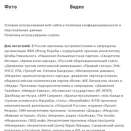
Фото
Видео
Условия использования веб-сайта и политика конфиденциальности и
персональных данных
Политика использования cookies
Для читателей:
В России признаны экстремистскими и запрещены
организации ФБК (Фонд борьбы с коррупцией, признан иноагентом),
Штабы Навального, «Национал-большевистская партия», «Свидетели
Иеговы», «Армия воли народа», «Русский общенациональный союз»,
«Движение против нелегальной иммиграции», «Правый сектор», УНА-
УНСО, УПА, «Тризуб им. Степана Бандеры», «Мизантропик дивижн»,
«Меджлис крымскотатарского народа», движение «Артподготовка»,
общероссийская политическая партия «Воля», АУЕ, батальоны «Азов» и
«Айдар». Признаны террористическими и запрещены: «Движение
Талибан», «Имарат Кавказ», «Исламское государство» (ИГ, ИГИЛ),
Джебхад-ан-Нусра, «АУМ Синрике», «Братья-мусульмане», «Аль-Каида в
странах исламского Магриба», «Сеть», «Колумбайн». В РФ признана
нежелательной деятельность «Открытой России», издания «Проект
Медиа». СМИ-иноагентами признаны: телеканал «Дождь», «Медуза»,
«Важные истории», «Голос Америки», радио «Свобода», The Insider,
«Медиазона», ОВД-инфо. Иноагентами признаны общество/центр
«Мемориал», «Аналитический Центр Юрия Левады», Сахаровский центр.
Instagram и Facebook (Metа) запрещены в РФ за экстремизм.